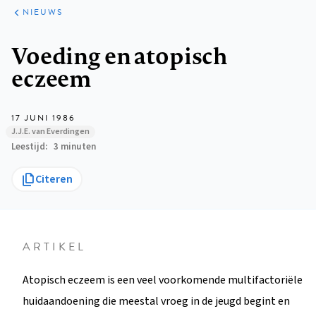
ARTIKELEN
HET
NIEUWS
KORT
Kruimelpad
Voeding en atopisch
eczeem
17 JUNI 1986
J.J.E. van Everdingen
Leestijd
3 minuten
Citeren
ARTIKEL
Atopisch eczeem is een veel voorkomende multifactoriële
huidaandoening die meestal vroeg in de jeugd begint en