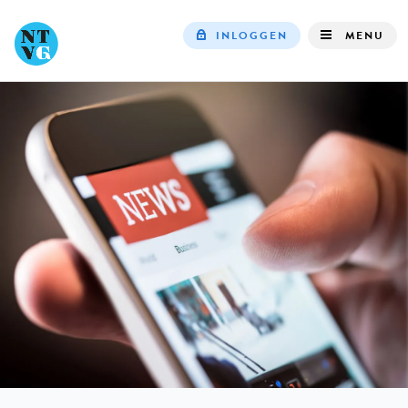
INLOGGEN
MENU
Top
navigation
IN