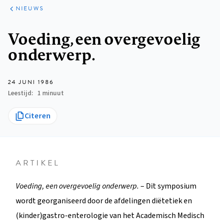
ARTIKELEN
HET
NIEUWS
KORT
Kruimelpad
Voeding, een overgevoelig
onderwerp.
24 JUNI 1986
Leestijd
1 minuut
Citeren
ARTIKEL
Voeding, een overgevoelig onderwerp.
– Dit symposium
wordt georganiseerd door de afdelingen diëtetiek en
(kinder)gastro-enterologie van het Academisch Medisch