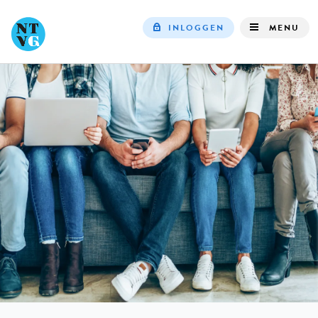
INLOGGEN
MENU
Top
navigation
IN