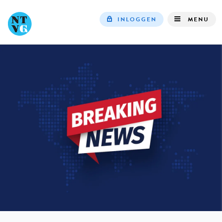
INLOGGEN
MENU
Top
navigation
IN