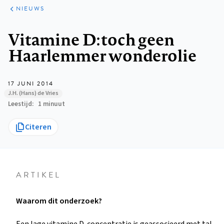
ARTIKELEN
HET
NIEUWS
KORT
Kruimelpad
Vitamine D: toch geen
Haarlemmer wonderolie
17 JUNI 2014
J.H. (Hans) de Vries
Leestijd
1 minuut
Citeren
ARTIKEL
Waarom dit onderzoek?