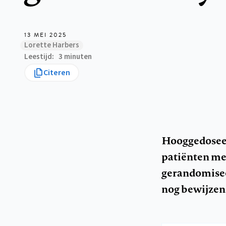
13 MEI 2025
Lorette Harbers
Leestijd
3 minuten
Citeren
Hooggedoseer
patiënten met
gerandomiseer
nog bewijzen.