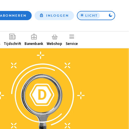
ABONNEREN
INLOGGEN
LICHT
Top
nav
ntair
s
Tijdschrift
Banenbank
Webshop
Service