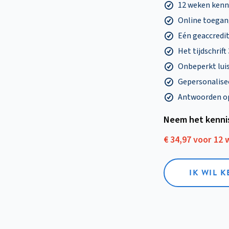
12 weken ken
Online toegang
Eén geaccredit
Het tijdschrift
Onbeperkt lui
Gepersonalisee
Antwoorden op 
Neem het kenni
€ 34,97 voor 12
IK WIL 