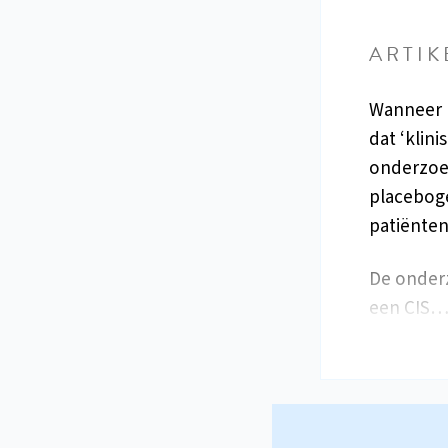
ARTIK
Wanneer k
dat ‘klin
onderzoek
placeboge
patiënten
De onderz
een CIS