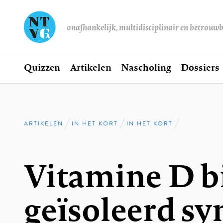
onafhankelijk, multidisciplinair en betrouw
Home
Quizzen
Artikelen
Nascholing
Dossiers
Hoofdnavigatie
ARTIKELEN
IN HET KORT
IN HET KORT
Kruimelpad
Vitamine D bi
geïsoleerd s