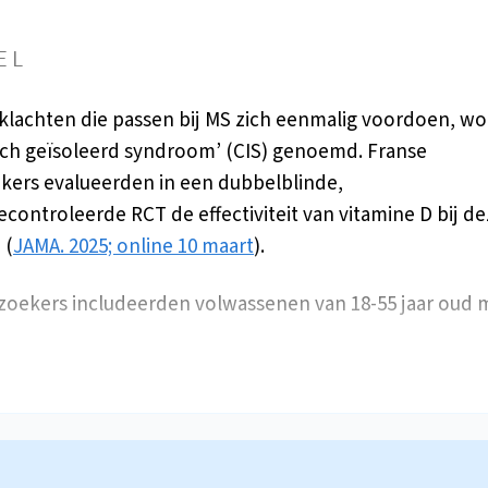
EL
lachten die passen bij MS zich eenmalig voordoen, wo
isch geïsoleerd syndroom’ (CIS) genoemd. Franse
ers evalueerden in een dubbelblinde,
controleerde RCT de effectiviteit van vitamine D bij d
 (
JAMA. 2025; online 10 maart
).
oekers includeerden volwassenen van 18-55 jaar oud 
…