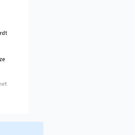
rdt
eze
met