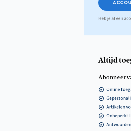
ACCOU
Heb je al een a
Altijd to
Abonneer v
Online toega
Gepersonalis
Artikelen v
Onbeperkt l
Antwoorden o