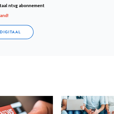
itaal ntvg abonnement
aand!
 DIGITAAL