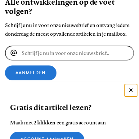
Alle ontwikkelingen op de voet
volgen?
Schrijf je nu in voor onze nieuwsbrief en ontvang iedere
donderdag de meest opvallende artikelen in je mailbox.
E-
mailadres
AANMELDEN
VOLG ONS OP
Deze site gebruikt cookies
Gratis dit artikel lezen?
Zie onze cookie policy
Volg
Volg
Volg
Volg
Volg
Volg
ACCEPTEER AANBEVOLEN INSTELLINGEN
2 klikken
Maak met
een gratis account aan
ons
ons
ons
ons
ons
ons
op
op
op
op
op
op
Contact
Colofon
Disclaimer
Privacy
About us
Functionele cookies