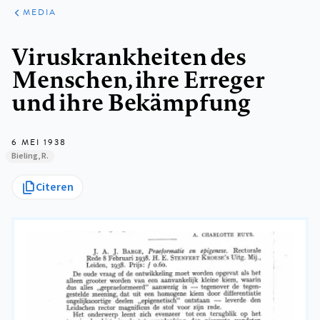
ARTIKELEN
VARIA
MEDIA
Kruimelpad
Viruskrankheiten des
Menschen, ihre Erreger
und ihre Bekämpfung
6 MEI 1938
Bieling, R.
Citeren