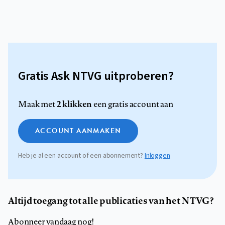
Gratis Ask NTVG uitproberen?
2 klikken
Maak met
een gratis account aan
ACCOUNT AANMAKEN
Heb je al een account of een abonnement?
Inloggen
Altijd toegang tot alle publicaties van het NTVG?
Abonneer vandaag nog!