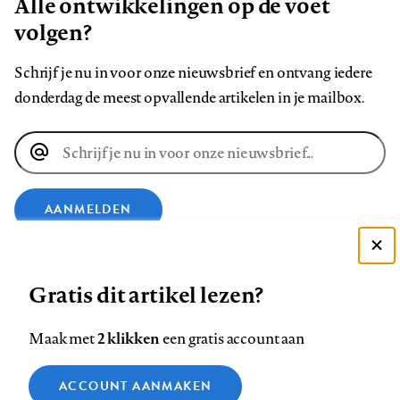
Alle ontwikkelingen op de voet
volgen?
Schrijf je nu in voor onze nieuwsbrief en ontvang iedere
donderdag de meest opvallende artikelen in je mailbox.
E-
mailadres
AANMELDEN
Deze site gebruikt cookies
VOLG ONS OP
Gratis dit artikel lezen?
Zie onze cookie policy
ACCEPTEER AANBEVOLEN INSTELLINGEN
Volg
Volg
Volg
Volg
Volg
Volg
2 klikken
Maak met
een gratis account aan
ons
ons
ons
ons
ons
ons
Functionele cookies
op
op
op
op
op
op
Contact
Colofon
Disclaimer
Privacy
About us
ACCOUNT AANMAKEN
Medische vragen verdienen
Sluiten