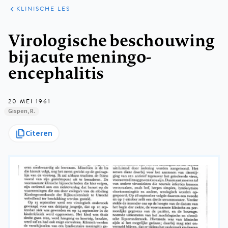
KLINISCHE
ARTIKELEN
PRAKTIJK
KLINISCHE LES
Kruimelpad
Virologische beschouwing
bij acute meningo-
encephalitis
20 MEI 1961
Gispen, R.
Citeren