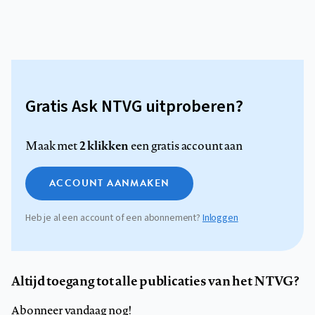
Gratis Ask NTVG uitproberen?
2 klikken
Maak met
een gratis account aan
ACCOUNT AANMAKEN
Heb je al een account of een abonnement?
Inloggen
Altijd toegang tot alle publicaties van het NTVG?
Abonneer vandaag nog!