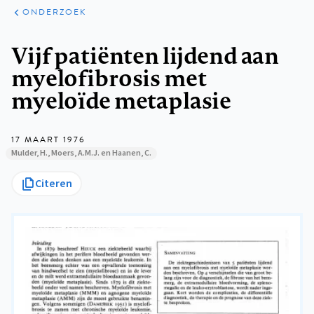
ARTIKELEN
ONDERZOEK
ONDERZOEK
Kruimelpad
Vijf patiënten lijdend aan
myelofibrosis met
myeloïde metaplasie
17 MAART 1976
Mulder, H., Moers, A.M.J. en Haanen, C.
Citeren