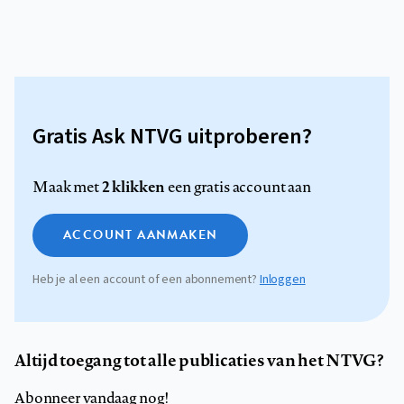
Gratis Ask NTVG uitproberen?
2 klikken
Maak met
een gratis account aan
ACCOUNT AANMAKEN
Heb je al een account of een abonnement?
Inloggen
Altijd toegang tot alle publicaties van het NTVG?
Abonneer vandaag nog!