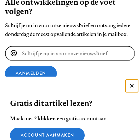
Alle ontwikkelingen op de voet
volgen?
Schrijf je nu in voor onze nieuwsbrief en ontvang iedere
donderdag de meest opvallende artikelen in je mailbox.
E-
mailadres
AANMELDEN
Deze site gebruikt cookies
VOLG ONS OP
Gratis dit artikel lezen?
Zie onze cookie policy
ACCEPTEER AANBEVOLEN INSTELLINGEN
Volg
Volg
Volg
Volg
Volg
Volg
2 klikken
Maak met
een gratis account aan
ons
ons
ons
ons
ons
ons
Functionele cookies
op
op
op
op
op
op
Contact
Colofon
Disclaimer
Privacy
About us
ACCOUNT AANMAKEN
Medische vragen verdienen
Sluiten