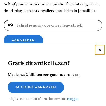
Schrijf je nu in voor onze nieuwsbrief en ontvang iedere
donderdag de meest opvallende artikelen in je mailbox.
E-
mailadres
AANMELDEN
Deze site gebruikt cookies
VOLG ONS OP
Gratis dit artikel lezen?
Zie onze cookie policy
ACCEPTEER AANBEVOLEN INSTELLINGEN
Volg
Volg
Volg
Volg
Volg
Volg
2 klikken
Maak met
een gratis account aan
ons
ons
ons
ons
ons
ons
Functionele cookies
op
op
op
op
op
op
Contact
Colofon
Disclaimer
Privacy
About us
ACCOUNT AANMAKEN
Medische vragen verdienen
Sluiten
Footer
Analytische cookies
Facebook
LinkedIn
Bluesky
Instagram
YouTube
Pinterest
betrouwbare antwoorden
Heb je al een account of een abonnement?
Inloggen
Marketing cookies
navigation
STEL ZE NU AAN ASK NTVG