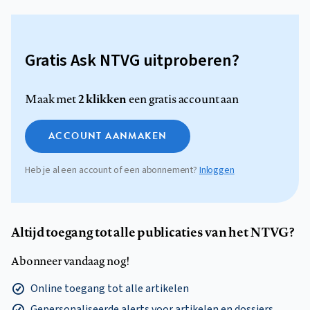
Gratis Ask NTVG uitproberen?
2 klikken
Maak met
een gratis account aan
ACCOUNT AANMAKEN
Heb je al een account of een abonnement?
Inloggen
Altijd toegang tot alle publicaties van het NTVG?
Abonneer vandaag nog!
Online toegang tot alle artikelen
Gepersonaliseerde alerts voor artikelen en dossiers