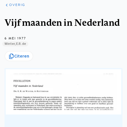
ARTIKELEN
OVERIG
OVERIG
Kruimelpad
Vijf maanden in Nederland
6 MEI 1977
Winter, E.R. de
Citeren