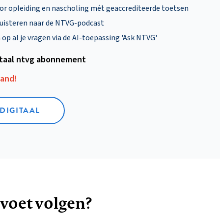
oor opleiding en nascholing mét geaccrediteerde toetsen
uisteren naar de NTVG-podcast
p al je vragen via de AI-toepassing 'Ask NTVG'
itaal ntvg abonnement
aand!
 DIGITAAL
 voet volgen?