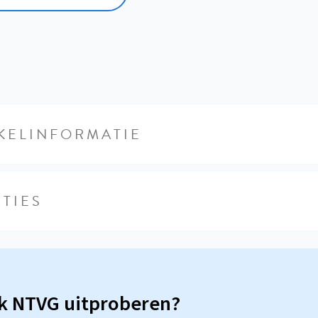
KELINFORMATIE
TIES
sk NTVG uitproberen?