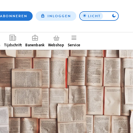
ABONNEREN
INLOGGEN
LICHT
Top
nav
ntair
s
Tijdschrift
Banenbank
Webshop
Service