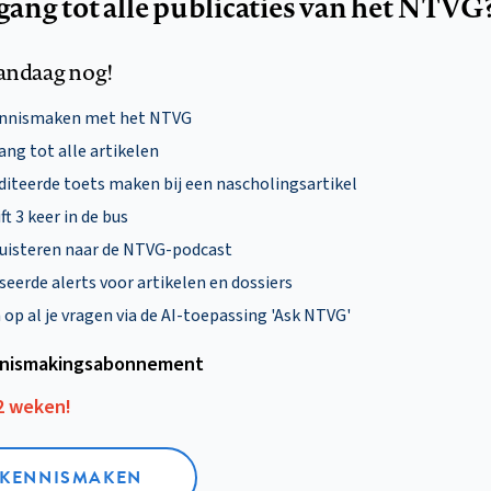
egang tot alle publicaties van het NTVG
andaag nog!
ennismaken met het NTVG
ng tot alle artikelen
diteerde toets maken bij een nascholingsartikel
ft 3 keer in de bus
uisteren naar de NTVG-podcast
eerde alerts voor artikelen en dossiers
p al je vragen via de AI-toepassing 'Ask NTVG'
nismakings­abonnement
12 weken!
L KENNISMAKEN