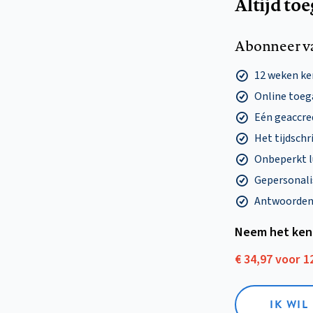
Altijd to
Abonneer v
12 weken k
Online toega
Eén geaccre
Het tijdschri
Onbeperkt l
Gepersonalis
Antwoorden o
Neem het ken
€ 34,97 voor 
IK WI