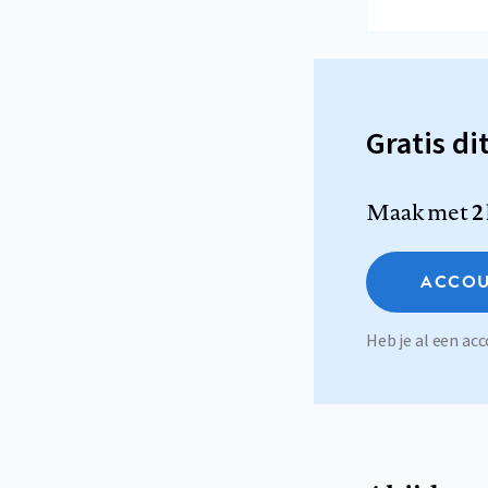
Gratis di
Maak met
2
ACCOU
Heb je al een a