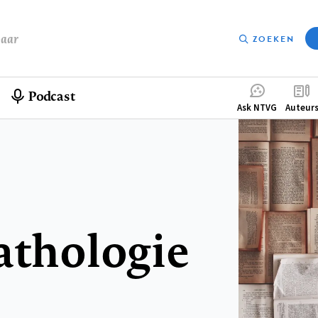
baar
ZOEKEN
Podcast
Compleme
Ask NTVG
Auteur
menu
athologie