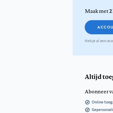
Maak met
2
ACCOU
Heb je al een a
Altijd to
Abonneer v
Online toega
Gepersonalis