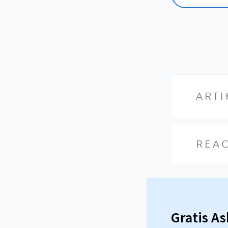
ARTI
REAC
Gratis A