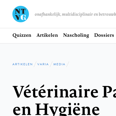
onafhankelijk, multidisciplinair en betrouw
Home
Quizzen
Artikelen
Nascholing
Dossiers
Hoofdnavigatie
ARTIKELEN
VARIA
MEDIA
Kruimelpad
Vétérinaire P
en Hygiëne