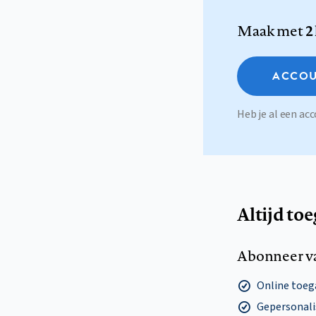
Maak met
2
ACCOU
Heb je al een a
Altijd to
Abonneer v
Online toega
Gepersonalis