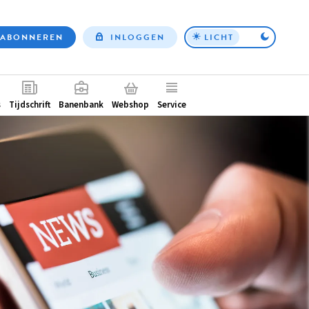
ABONNEREN
INLOGGEN
LICHT
Top
nav
ntair
s
Tijdschrift
Banenbank
Webshop
Service