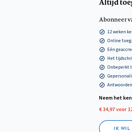
Altijd to
Abonneer v
12 weken k
Online toega
Eén geaccre
Het tijdschri
Onbeperkt l
Gepersonalis
Antwoorden o
Neem het ken
€ 34,97 voor 
IK WI