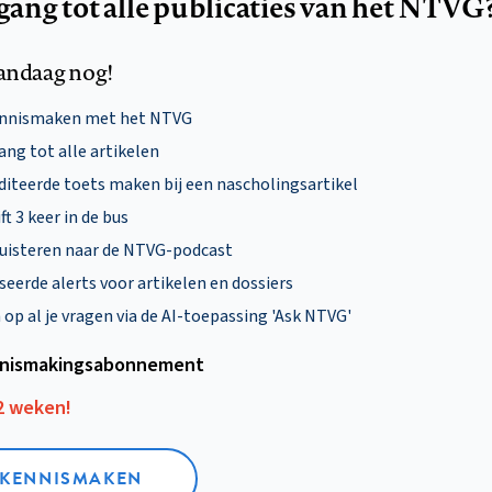
egang tot alle publicaties van het NTVG
andaag nog!
ennismaken met het NTVG
ng tot alle artikelen
diteerde toets maken bij een nascholingsartikel
ft 3 keer in de bus
uisteren naar de NTVG-podcast
eerde alerts voor artikelen en dossiers
p al je vragen via de AI-toepassing 'Ask NTVG'
nismakings­abonnement
12 weken!
L KENNISMAKEN