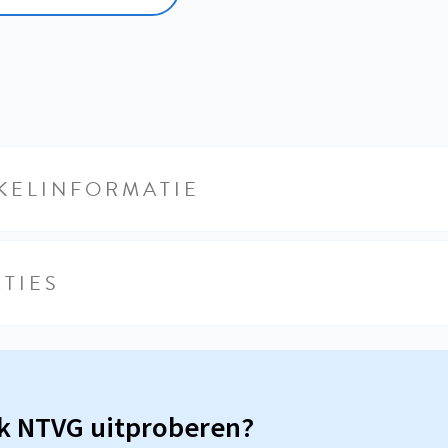
KELINFORMATIE
TIES
sk NTVG uitproberen?