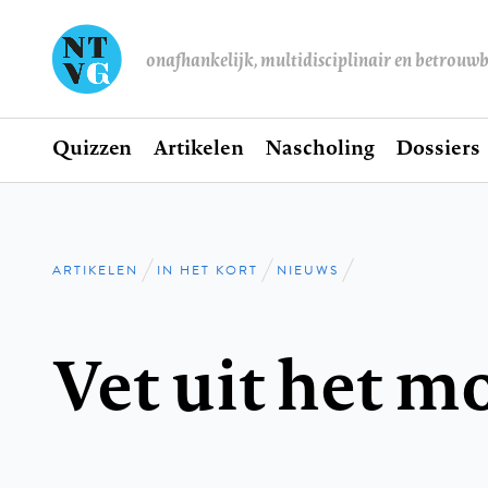
onafhankelijk, multidisciplinair en betrouw
Home
Quizzen
Artikelen
Nascholing
Dossiers
Hoofdnavigatie
ARTIKELEN
IN HET KORT
NIEUWS
Kruimelpad
Vet uit het m