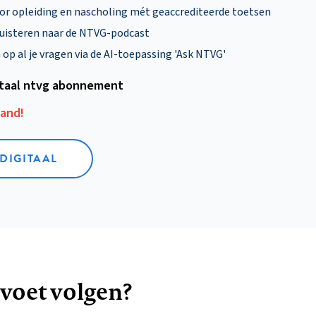
oor opleiding en nascholing mét geaccrediteerde toetsen
uisteren naar de NTVG-podcast
p al je vragen via de AI-toepassing 'Ask NTVG'
itaal ntvg abonnement
aand!
 DIGITAAL
 voet volgen?