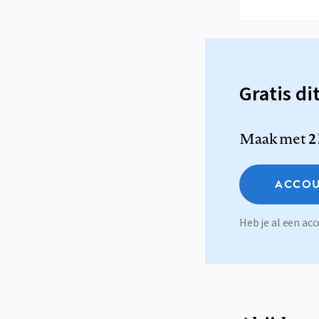
Gratis di
Maak met
2
ACCOU
Heb je al een a