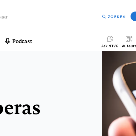
baar
ZOEKEN
Podcast
Compleme
Ask NTVG
Auteur
menu
oeras