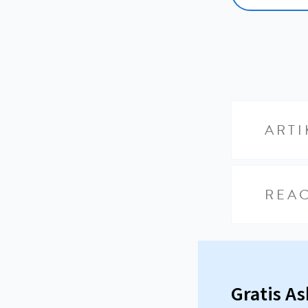
ARTI
REAC
Gratis A