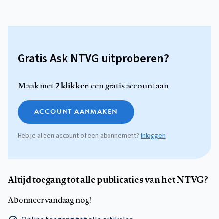
Gratis Ask NTVG uitproberen?
2 klikken
Maak met
een gratis account aan
ACCOUNT AANMAKEN
Heb je al een account of een abonnement?
Inloggen
Altijd toegang tot alle publicaties van het NTVG?
Abonneer vandaag nog!