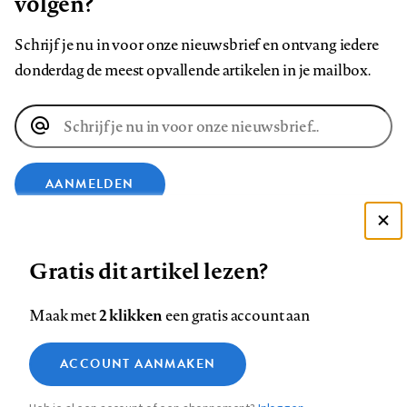
volgen?
Schrijf je nu in voor onze nieuwsbrief en ontvang iedere
donderdag de meest opvallende artikelen in je mailbox.
E-
mailadres
AANMELDEN
Deze site gebruikt cookies
VOLG ONS OP
Gratis dit artikel lezen?
Zie onze cookie policy
ACCEPTEER AANBEVOLEN INSTELLINGEN
Volg
Volg
Volg
Volg
Volg
Volg
2 klikken
Maak met
een gratis account aan
ons
ons
ons
ons
ons
ons
Functionele cookies
op
op
op
op
op
op
Contact
Colofon
Disclaimer
Privacy
About us
ACCOUNT AANMAKEN
Medische vragen verdienen
Sluiten
Footer
Analytische cookies
Facebook
LinkedIn
Bluesky
Instagram
YouTube
Pinterest
betrouwbare antwoorden