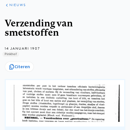
ARTIKELEN
HET
NIEUWS
KORT
Kruimelpad
Verzending van
smetstoffen
14 JANUARI 1907
Pinkhof
Citeren