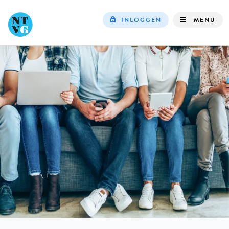
INLOGGEN
MENU
Top
navigation
IN