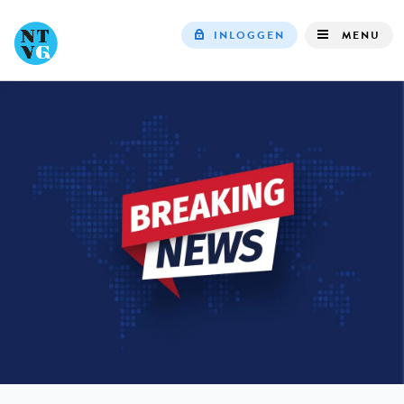
INLOGGEN
MENU
Top
navigation
IN