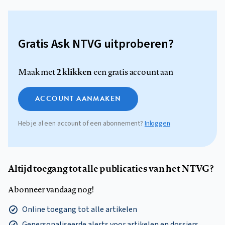
Gratis Ask NTVG uitproberen?
2 klikken
Maak met
een gratis account aan
ACCOUNT AANMAKEN
Heb je al een account of een abonnement?
Inloggen
Altijd toegang tot alle publicaties van het NTVG?
Abonneer vandaag nog!
Online toegang tot alle artikelen
Gepersonaliseerde alerts voor artikelen en dossiers