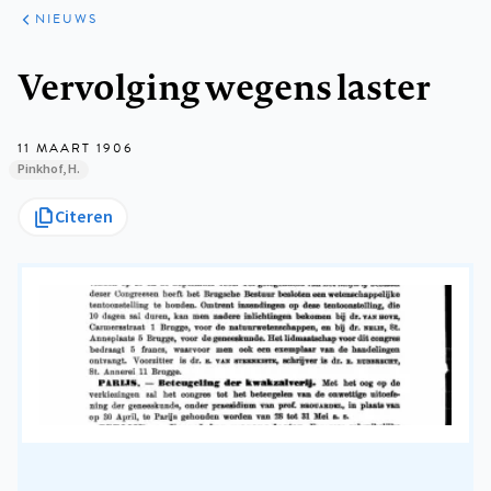
ARTIKELEN
HET
NIEUWS
KORT
Kruimelpad
Vervolging wegens laster
11 MAART 1906
Pinkhof, H.
Citeren