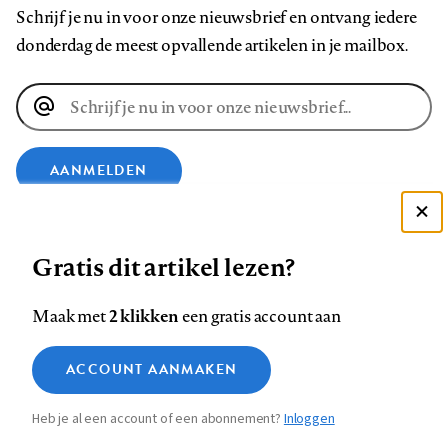
Schrijf je nu in voor onze nieuwsbrief en ontvang iedere
donderdag de meest opvallende artikelen in je mailbox.
E-
mailadres
AANMELDEN
VOLG ONS OP
Deze site gebruikt cookies
Gratis dit artikel lezen?
Zie onze cookie policy
ACCEPTEER AANBEVOLEN INSTELLINGEN
Volg
Volg
Volg
Volg
Volg
Volg
2 klikken
Maak met
een gratis account aan
ons
ons
ons
ons
ons
ons
Functionele cookies
op
op
op
op
op
op
Contact
Colofon
Disclaimer
Privacy
About us
ACCOUNT AANMAKEN
Medische vragen verdienen
Sluiten
Footer
Analytische cookies
Facebook
LinkedIn
Bluesky
Instagram
YouTube
Pinterest
betrouwbare antwoorden
Heb je al een account of een abonnement?
Inloggen
Marketing cookies
navigation
STEL ZE NU AAN ASK NTVG