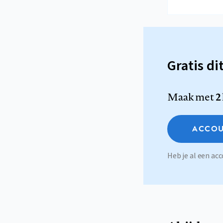
Gratis di
Maak met
2
ACCOU
Heb je al een a