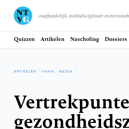
onafhankelijk, multidisciplinair en betrouw
Home
Quizzen
Artikelen
Nascholing
Dossiers
Hoofdnavigatie
ARTIKELEN
VARIA
MEDIA
Kruimelpad
Vertrekpunte
gezondheids