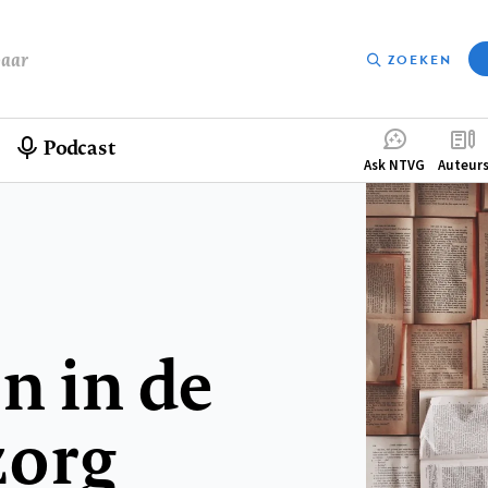
baar
ZOEKEN
Podcast
Compleme
Ask NTVG
Auteur
menu
n in de
zorg