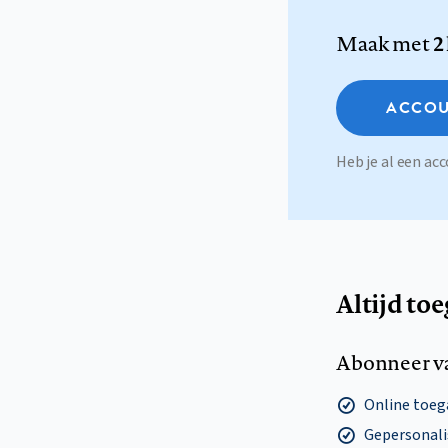
Maak met
2
ACCOU
Heb je al een a
Altijd to
Abonneer v
Online toega
Gepersonalis