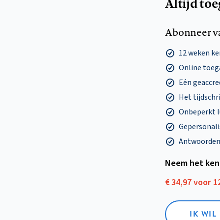
Altijd to
Abonneer v
12 weken k
Online toega
Eén geaccre
Het tijdschri
Onbeperkt l
Gepersonalis
Antwoorden o
Neem het ken
€ 34,97 voor 
IK WI