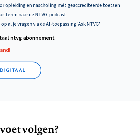
oor opleiding en nascholing mét geaccrediteerde toetsen
uisteren naar de NTVG-podcast
p al je vragen via de AI-toepassing 'Ask NTVG'
itaal ntvg abonnement
aand!
 DIGITAAL
 voet volgen?