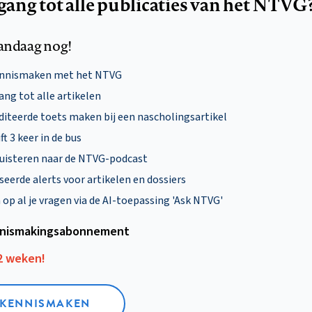
egang tot alle publicaties van het NTVG
andaag nog!
ennismaken met het NTVG
ng tot alle artikelen
diteerde toets maken bij een nascholingsartikel
ft 3 keer in de bus
uisteren naar de NTVG-podcast
eerde alerts voor artikelen en dossiers
p al je vragen via de AI-toepassing 'Ask NTVG'
nismakings­abonnement
12 weken!
L KENNISMAKEN