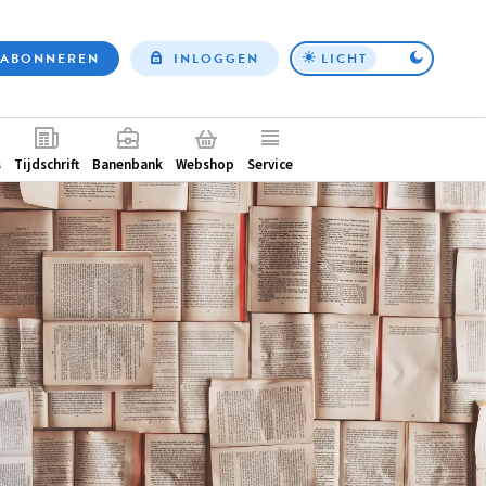
ABONNEREN
INLOGGEN
LICHT
Top
nav
ntair
s
Tijdschrift
Banenbank
Webshop
Service