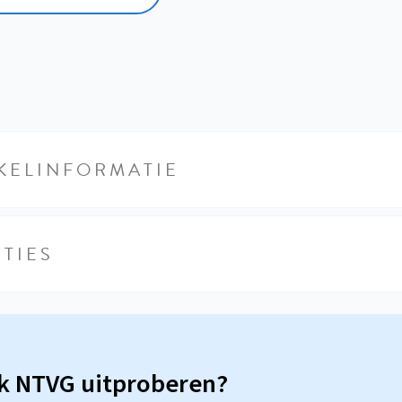
KELINFORMATIE
TIES
sk NTVG uitproberen?