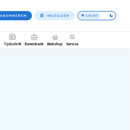
ABONNEREN
INLOGGEN
LICHT
Top
nav
ntair
s
Tijdschrift
Banenbank
Webshop
Service