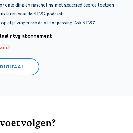
oor opleiding en nascholing mét geaccrediteerde toetsen
uisteren naar de NTVG-podcast
p al je vragen via de AI-toepassing 'Ask NTVG'
itaal ntvg abonnement
aand!
 DIGITAAL
 voet volgen?