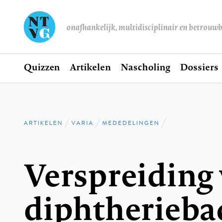
onafhankelijk, multidisciplinair en betrouw
Home
Quizzen
Artikelen
Nascholing
Dossiers
Hoofdnavigatie
ARTIKELEN
VARIA
MEDEDELINGEN
Kruimelpad
Verspreiding
diphtheriebac