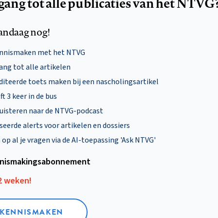
egang tot alle publicaties van het NTVG
andaag nog!
ennismaken met het NTVG
ng tot alle artikelen
diteerde toets maken bij een nascholingsartikel
ft 3 keer in de bus
uisteren naar de NTVG-podcast
eerde alerts voor artikelen en dossiers
p al je vragen via de AI-toepassing 'Ask NTVG'
nismakings­abonnement
12 weken!
L KENNISMAKEN