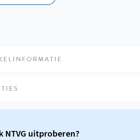
KELINFORMATIE
TIES
sk NTVG uitproberen?