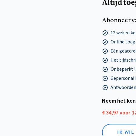
Altijd to
Abonneer v
12 weken k
Online toega
Eén geaccre
Het tijdschri
Onbeperkt l
Gepersonalis
Antwoorden o
Neem het ken
€ 34,97 voor 
IK WI