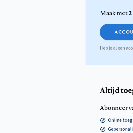
Maak met
2
ACCOU
Heb je al een a
Altijd to
Abonneer v
Online toega
Gepersonalis