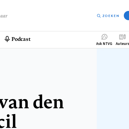
baar
ZOEKEN
Podcast
Compleme
Ask NTVG
Auteur
menu
 van den
il