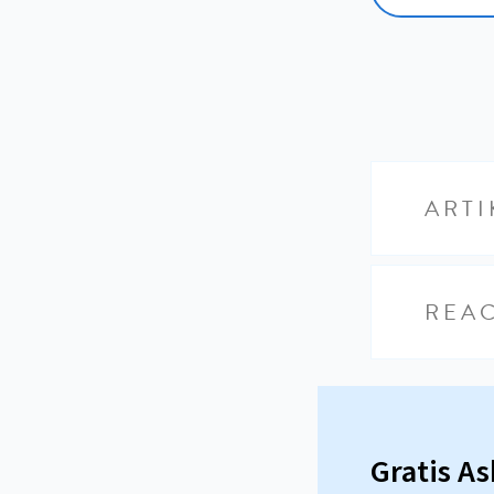
ARTI
REAC
Gratis A