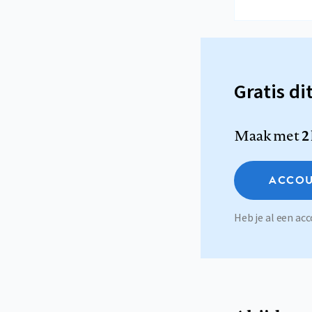
Gratis di
Maak met
2
ACCOU
Heb je al een a