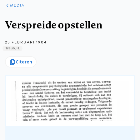
ARTIKELEN
VARIA
MEDIA
Kruimelpad
Verspreide opstellen
25 FEBRUARI 1904
Treub, H.
Citeren