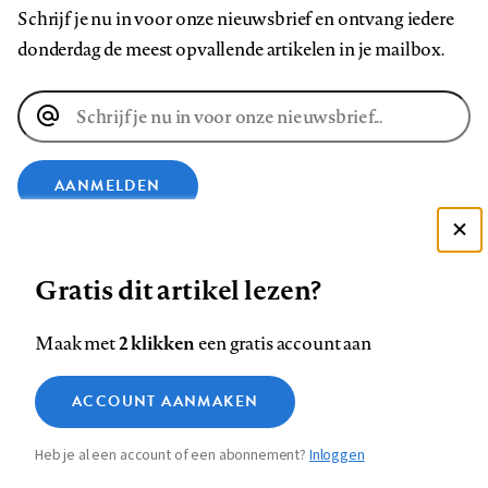
Schrijf je nu in voor onze nieuwsbrief en ontvang iedere
donderdag de meest opvallende artikelen in je mailbox.
E-
mailadres
AANMELDEN
Deze site gebruikt cookies
VOLG ONS OP
Gratis dit artikel lezen?
Zie onze cookie policy
ACCEPTEER AANBEVOLEN INSTELLINGEN
Volg
Volg
Volg
Volg
Volg
Volg
2 klikken
Maak met
een gratis account aan
ons
ons
ons
ons
ons
ons
Functionele cookies
op
op
op
op
op
op
Contact
Colofon
Disclaimer
Privacy
About us
ACCOUNT AANMAKEN
Medische vragen verdienen
Sluiten
Footer
Analytische cookies
Facebook
LinkedIn
Bluesky
Instagram
YouTube
Pinterest
betrouwbare antwoorden
Heb je al een account of een abonnement?
Inloggen
Marketing cookies
navigation
STEL ZE NU AAN ASK NTVG