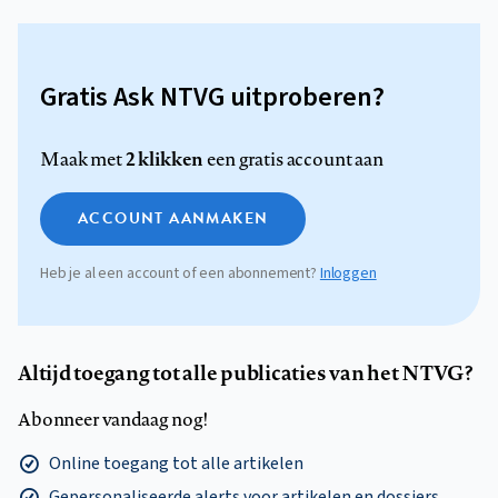
Gratis Ask NTVG uitproberen?
2 klikken
Maak met
een gratis account aan
ACCOUNT AANMAKEN
Heb je al een account of een abonnement?
Inloggen
Altijd toegang tot alle publicaties van het NTVG?
Abonneer vandaag nog!
Online toegang tot alle artikelen
Gepersonaliseerde alerts voor artikelen en dossiers