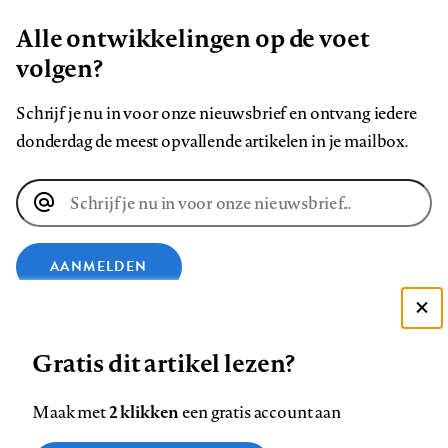
Alle ontwikkelingen op de voet
volgen?
Schrijf je nu in voor onze nieuwsbrief en ontvang iedere
donderdag de meest opvallende artikelen in je mailbox.
E-
mailadres
AANMELDEN
VOLG ONS OP
Deze site gebruikt cookies
Gratis dit artikel lezen?
Zie onze cookie policy
ACCEPTEER AANBEVOLEN INSTELLINGEN
Volg
Volg
Volg
Volg
Volg
Volg
2 klikken
Maak met
een gratis account aan
ons
ons
ons
ons
ons
ons