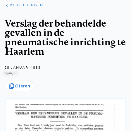
ARTIKELEN
VARIA
MEDEDELINGEN
Kruimelpad
Verslag der behandelde
gevallen in de
pneumatische inrichting te
Haarlem
28 JANUARI 1883
Fyan, S.
Citeren