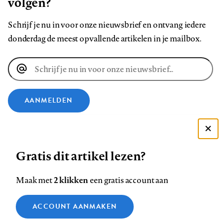
volgen?
Schrijf je nu in voor onze nieuwsbrief en ontvang iedere
donderdag de meest opvallende artikelen in je mailbox.
E-
mailadres
AANMELDEN
VOLG ONS OP
Deze site gebruikt cookies
Gratis dit artikel lezen?
Zie onze cookie policy
Volg
Volg
Volg
Volg
Volg
Volg
ACCEPTEER AANBEVOLEN INSTELLINGEN
ons
ons
2 klikken
ons
ons
ons
ons
Maak met
een gratis account aan
op
op
op
op
op
op
Contact
Colofon
Disclaimer
Privacy
About us
Functionele cookies
Footer
ACCOUNT AANMAKEN
Facebook
LinkedIn
Bluesky
Instagram
YouTube
Pinterest
Medische vragen verdienen
Sluiten
Analytische cookies