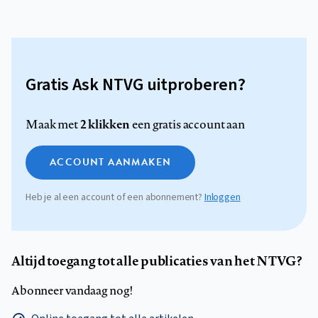
Gratis Ask NTVG uitproberen?
2 klikken
Maak met
een gratis account aan
ACCOUNT AANMAKEN
Heb je al een account of een abonnement?
Inloggen
Altijd toegang tot alle publicaties van het NTVG?
Abonneer vandaag nog!