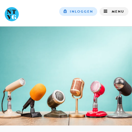
INLOGGEN
MENU
Top
navigation
IN