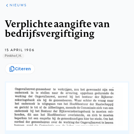
ARTIKELEN
HET
NIEUWS
KORT
Kruimelpad
Verplichte aangifte van
bedrijfsvergiftiging
15 APRIL 1906
Pinkhof, H.
Citeren