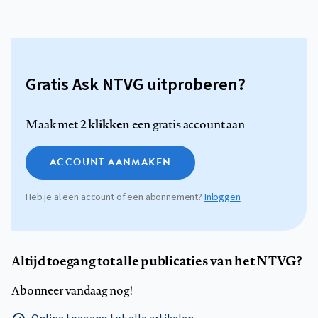
Gratis Ask NTVG uitproberen?
2 klikken
Maak met
een gratis account aan
ACCOUNT AANMAKEN
Heb je al een account of een abonnement?
Inloggen
Altijd toegang tot alle publicaties van het NTVG?
Abonneer vandaag nog!