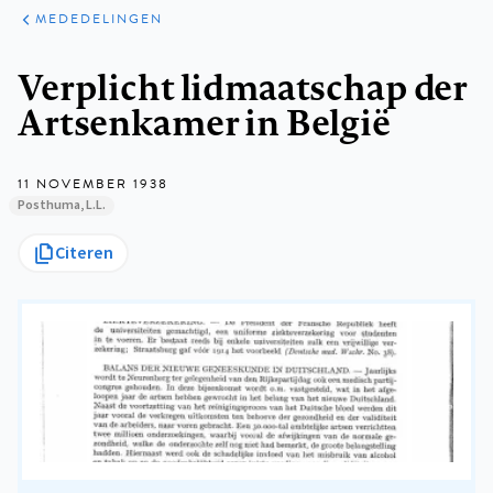
ARTIKELEN
VARIA
MEDEDELINGEN
Kruimelpad
Verplicht lidmaatschap der
Artsenkamer in België
11 NOVEMBER 1938
Posthuma, L.L.
Citeren