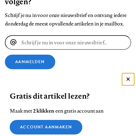
volgen?
Schrijf je nu in voor onze nieuwsbrief en ontvang iedere
donderdag de meest opvallende artikelen in je mailbox.
E-
mailadres
AANMELDEN
VOLG ONS OP
Deze site gebruikt cookies
Gratis dit artikel lezen?
Zie onze cookie policy
Volg
Volg
Volg
Volg
Volg
Volg
ACCEPTEER AANBEVOLEN INSTELLINGEN
ons
ons
2 klikken
ons
ons
ons
ons
Maak met
een gratis account aan
op
op
op
op
op
op
Contact
Colofon
Disclaimer
Privacy
About us
Functionele cookies
Footer
ACCOUNT AANMAKEN
Facebook
LinkedIn
Bluesky
Instagram
YouTube
Pinterest
Medische vragen verdienen
Sluiten
Analytische cookies