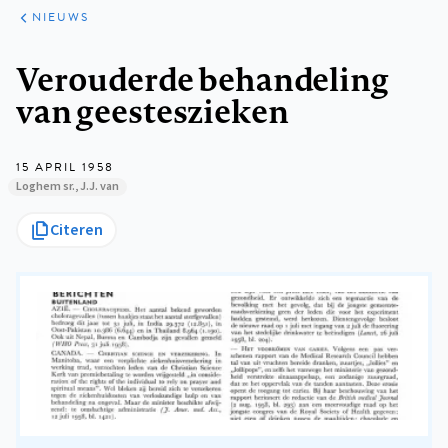
ARTIKELEN
HET
NIEUWS
KORT
Kruimelpad
Verouderde behandeling
van geesteszieken
15 APRIL 1958
Loghem sr., J.J. van
Citeren