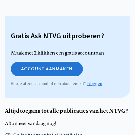
Gratis Ask NTVG uitproberen?
2 klikken
Maak met
een gratis account aan
ACCOUNT AANMAKEN
Heb je al een account of een abonnement?
Inloggen
Altijd toegang tot alle publicaties van het NTVG?
Abonneer vandaag nog!