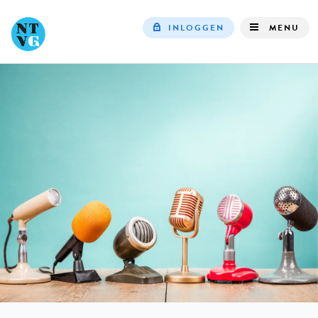
INLOGGEN
MENU
Top
navigation
IN