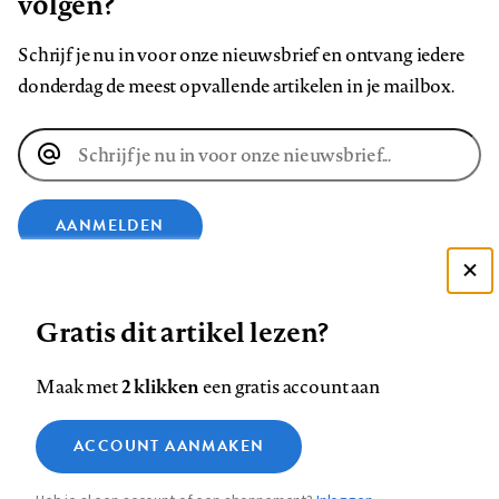
volgen?
Schrijf je nu in voor onze nieuwsbrief en ontvang iedere
donderdag de meest opvallende artikelen in je mailbox.
E-
mailadres
AANMELDEN
Deze site gebruikt cookies
VOLG ONS OP
Gratis dit artikel lezen?
Zie onze cookie policy
ACCEPTEER AANBEVOLEN INSTELLINGEN
Volg
Volg
Volg
Volg
Volg
Volg
2 klikken
Maak met
een gratis account aan
ons
ons
ons
ons
ons
ons
Functionele cookies
op
op
op
op
op
op
Contact
Colofon
Disclaimer
Privacy
About us
ACCOUNT AANMAKEN
Medische vragen verdienen
Sluiten
Footer
Analytische cookies
Facebook
LinkedIn
Bluesky
Instagram
YouTube
Pinterest
betrouwbare antwoorden