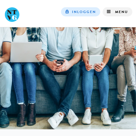
INLOGGEN
MENU
Top
navigation
IN