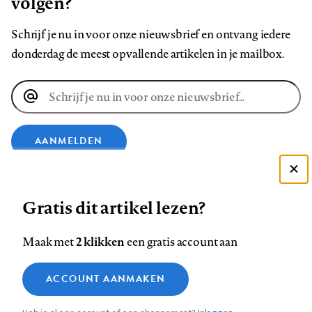
volgen?
Schrijf je nu in voor onze nieuwsbrief en ontvang iedere
donderdag de meest opvallende artikelen in je mailbox.
E-
mailadres
AANMELDEN
Deze site gebruikt cookies
VOLG ONS OP
Gratis dit artikel lezen?
Zie onze cookie policy
ACCEPTEER AANBEVOLEN INSTELLINGEN
Volg
Volg
Volg
Volg
Volg
Volg
2 klikken
Maak met
een gratis account aan
ons
ons
ons
ons
ons
ons
Functionele cookies
op
op
op
op
op
op
Contact
Colofon
Disclaimer
Privacy
About us
ACCOUNT AANMAKEN
Medische vragen verdienen
Sluiten
Footer
Analytische cookies
Facebook
LinkedIn
Bluesky
Instagram
YouTube
Pinterest
betrouwbare antwoorden