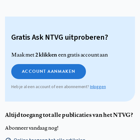
Gratis Ask NTVG uitproberen?
2 klikken
Maak met
een gratis account aan
ACCOUNT AANMAKEN
Heb je al een account of een abonnement?
Inloggen
Altijd toegang tot alle publicaties van het NTVG?
Abonneer vandaag nog!