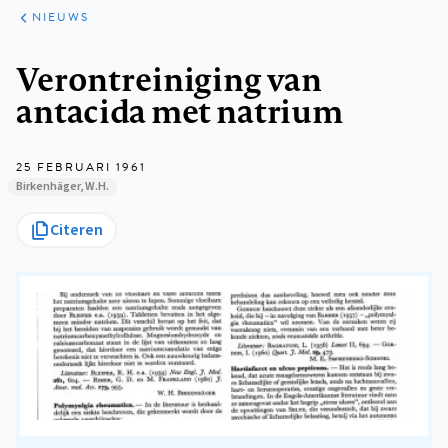
ARTIKELEN
HET
NIEUWS
KORT
Kruimelpad
Verontreiniging van
antacida met natrium
25 FEBRUARI 1961
Birkenhäger, W.H.
Citeren