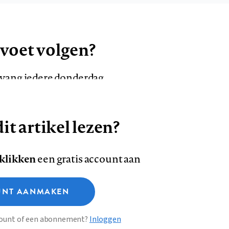
 voet volgen?
ntvang iedere donderdag
it artikel lezen?
VOLG ONS OP
AANMELDEN
Volg
Volg
 klikken
een gratis account aan
ons
ons
Deze site gebruikt cookies
op
op
NT AANMAKEN
Facebook
LinkedI
sclaimer
Privacy
About us
ccount of een abonnement?
Inloggen