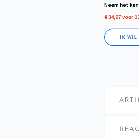
Neem het ken
€ 34,97 voor 
IK WI
ARTI
REAC