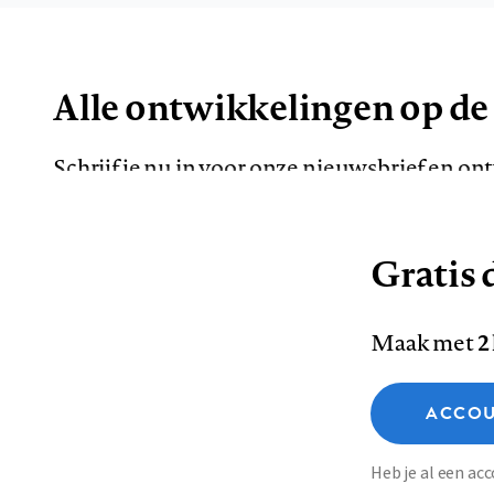
Alle ontwikkelingen op de
Schrijf je nu in voor onze nieuwsbrief en o
de meest opvallende artikelen in je mailbox.
Gratis d
E-
Maak met
2
mailadres
Functionele cookies
ACCOU
Analytische cookies
Marketing cookies
Contact
Colofon
Di
Heb je al een a