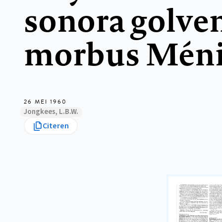
sonora golven
morbus Méni
26 MEI 1960
Jongkees, L.B.W.
Citeren