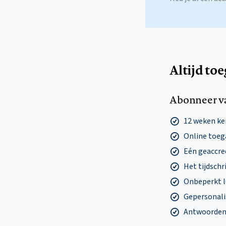
Altijd to
Abonneer v
12 weken k
Online toega
Eén geaccre
Het tijdschri
Onbeperkt l
Gepersonalis
Antwoorden o