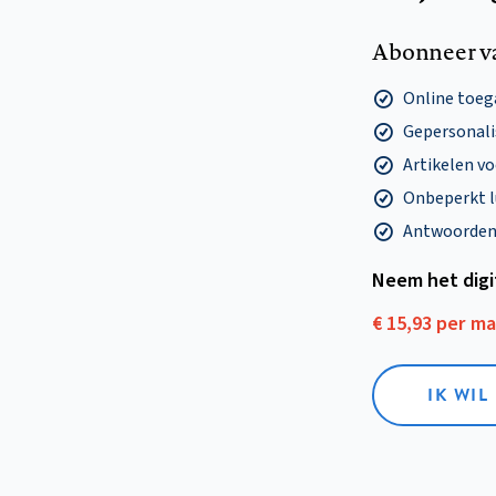
Abonneer v
Online toega
Gepersonalis
Artikelen v
Onbeperkt l
Antwoorden o
Neem het dig
€ 15,93 per m
IK WIL