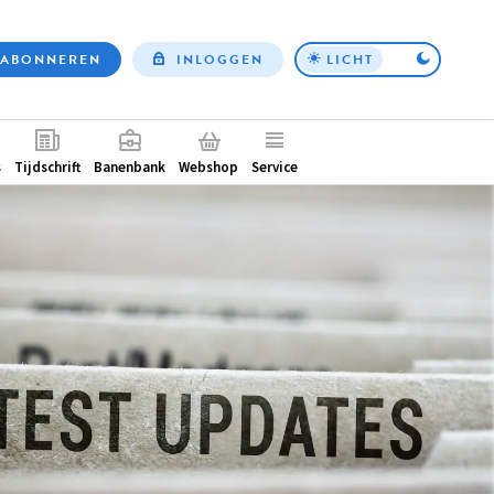
ABONNEREN
INLOGGEN
LICHT
Top
nav
ntair
s
Tijdschrift
Banenbank
Webshop
Service