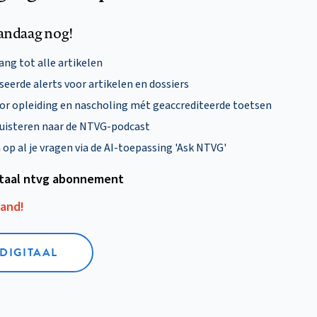
andaag nog!
ng tot alle artikelen
eerde alerts voor artikelen en dossiers
oor opleiding en nascholing mét geaccrediteerde toetsen
uisteren naar de NTVG-podcast
p al je vragen via de AI-toepassing 'Ask NTVG'
itaal ntvg abonnement
aand!
 DIGITAAL