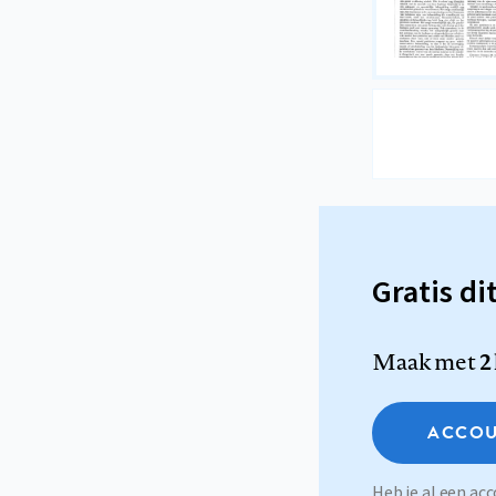
Gratis di
Maak met
2
ACCOU
Heb je al een a