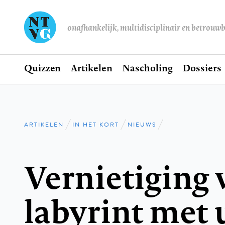
onafhankelijk, multidisciplinair en betrouw
Home
Quizzen
Artikelen
Nascholing
Dossiers
Hoofdnavigatie
ARTIKELEN
IN HET KORT
NIEUWS
Kruimelpad
Vernietiging 
labyrint met u