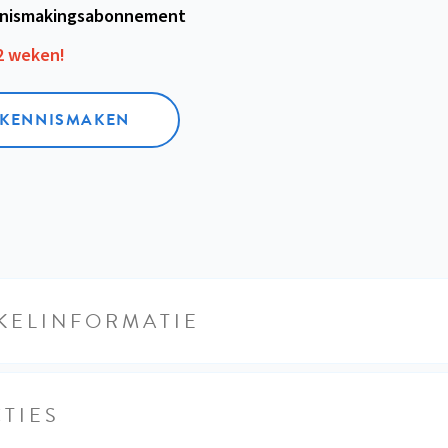
nismakings­abonnement
12 weken!
L KENNISMAKEN
KELINFORMATIE
TIES