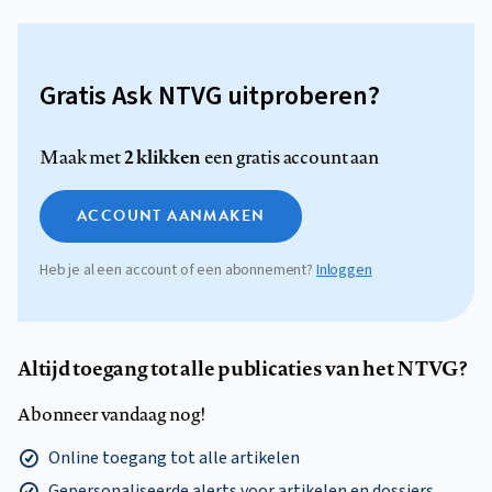
Gratis Ask NTVG uitproberen?
2 klikken
Maak met
een gratis account aan
ACCOUNT AANMAKEN
Heb je al een account of een abonnement?
Inloggen
Altijd toegang tot alle publicaties van het NTVG?
Abonneer vandaag nog!
Online toegang tot alle artikelen
Gepersonaliseerde alerts voor artikelen en dossiers