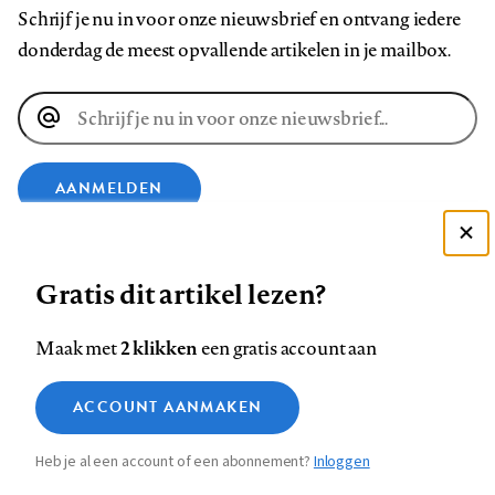
Schrijf je nu in voor onze nieuwsbrief en ontvang iedere
donderdag de meest opvallende artikelen in je mailbox.
E-
mailadres
AANMELDEN
Deze site gebruikt cookies
VOLG ONS OP
Gratis dit artikel lezen?
Zie onze cookie policy
ACCEPTEER AANBEVOLEN INSTELLINGEN
Volg
Volg
Volg
Volg
Volg
Volg
2 klikken
Maak met
een gratis account aan
ons
ons
ons
ons
ons
ons
Functionele cookies
op
op
op
op
op
op
Contact
Colofon
Disclaimer
Privacy
About us
ACCOUNT AANMAKEN
Medische vragen verdienen
Sluiten
Footer
Analytische cookies
Facebook
LinkedIn
Bluesky
Instagram
YouTube
Pinterest
betrouwbare antwoorden
Heb je al een account of een abonnement?
Inloggen
Marketing cookies
navigation
STEL ZE NU AAN ASK NTVG