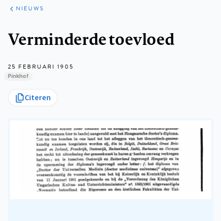
ARTIKELEN
HET
NIEUWS
KORT
Kruimelpad
Verminderde toevloed
25 FEBRUARI 1905
Pinkhof
Citeren