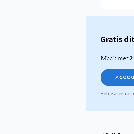
Gratis di
Maak met
2
ACCOU
Heb je al een a