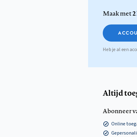
Maak met
2
ACCOU
Heb je al een a
Altijd to
Abonneer v
Online toega
Gepersonalis