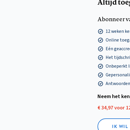
Altijd to
Abonneer v
12 weken k
Online toega
Eén geaccre
Het tijdschri
Onbeperkt l
Gepersonalis
Antwoorden o
Neem het ken
€ 34,97 voor 
IK WI