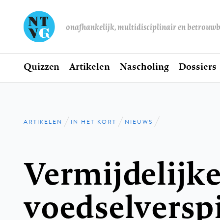
onafhankelijk, multidisciplinair en betrouw
Home
Quizzen
Artikelen
Nascholing
Dossiers
Hoofdnavigatie
ARTIKELEN
IN HET KORT
NIEUWS
Kruimelpad
Vermijdelijk
voedselverspi