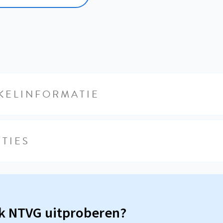
KELINFORMATIE
TIES
sk NTVG uitproberen?