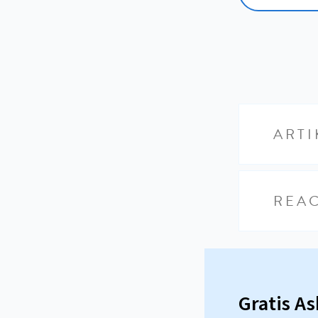
ARTI
REAC
Gratis A