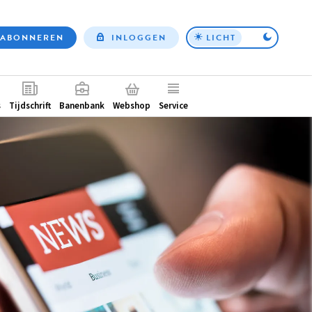
ABONNEREN
INLOGGEN
LICHT
Top
nav
ntair
s
Tijdschrift
Banenbank
Webshop
Service