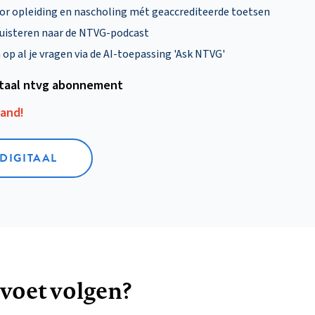
oor opleiding en nascholing mét geaccrediteerde toetsen
uisteren naar de NTVG-podcast
p al je vragen via de AI-toepassing 'Ask NTVG'
itaal ntvg abonnement
aand!
 DIGITAAL
 voet volgen?