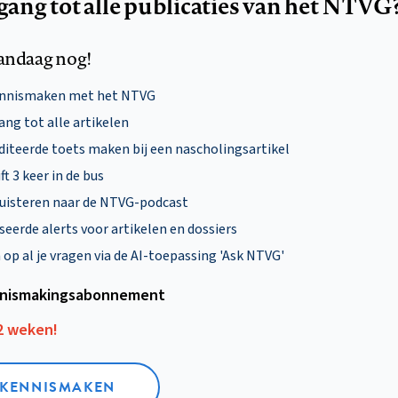
egang tot alle publicaties van het NTVG
andaag nog!
ennismaken met het NTVG
ng tot alle artikelen
diteerde toets maken bij een nascholingsartikel
ft 3 keer in de bus
uisteren naar de NTVG-podcast
eerde alerts voor artikelen en dossiers
p al je vragen via de AI-toepassing 'Ask NTVG'
nismakings­abonnement
12 weken!
L KENNISMAKEN