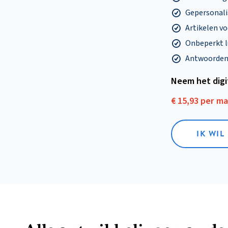
Gepersonalis
Artikelen v
Onbeperkt l
Antwoorden o
Neem het dig
€ 15,93 per m
IK WIL