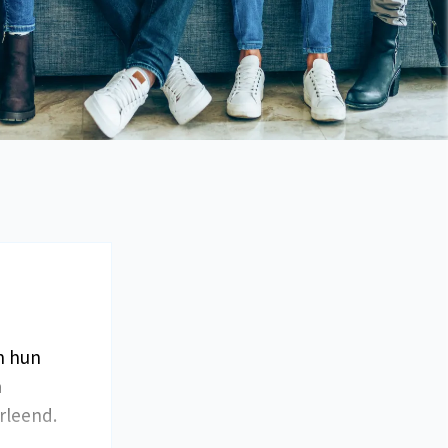
in hun
n
rleend.