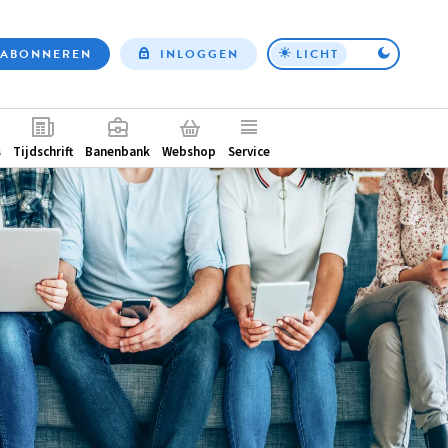
ABONNEREN
INLOGGEN
LICHT
Top
nav
ntair
s
Tijdschrift
Banenbank
Webshop
Service