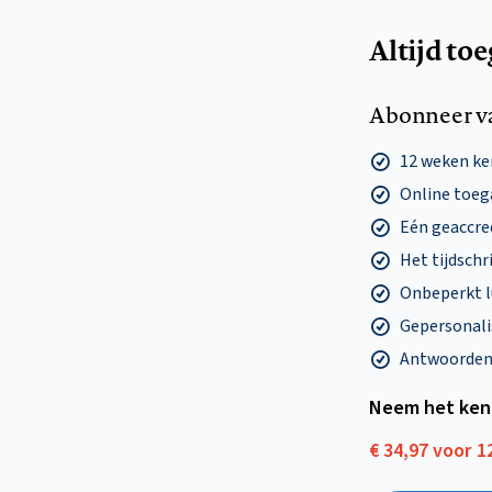
Altijd to
Abonneer v
12 weken k
Online toega
Eén geaccre
Het tijdschri
Onbeperkt l
Gepersonalis
Antwoorden o
Neem het ken
€ 34,97 voor 