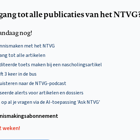
egang tot alle publicaties van het NTVG
andaag nog!
ennismaken met het NTVG
ng tot alle artikelen
diteerde toets maken bij een nascholingsartikel
ft 3 keer in de bus
uisteren naar de NTVG-podcast
eerde alerts voor artikelen en dossiers
p al je vragen via de AI-toepassing 'Ask NTVG'
nismakings­abonnement
12 weken!