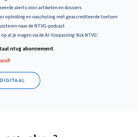
eerde alerts voor artikelen en dossiers
oor opleiding en nascholing mét geaccrediteerde toetsen
uisteren naar de NTVG-podcast
p al je vragen via de AI-toepassing 'Ask NTVG'
itaal ntvg abonnement
aand!
 DIGITAAL