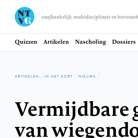
onafhankelijk, multidisciplinair en betrouw
Home
Quizzen
Artikelen
Nascholing
Dossiers
Hoofdnavigatie
ARTIKELEN
IN HET KORT
NIEUWS
Kruimelpad
Vermijdbare 
van wiegendo