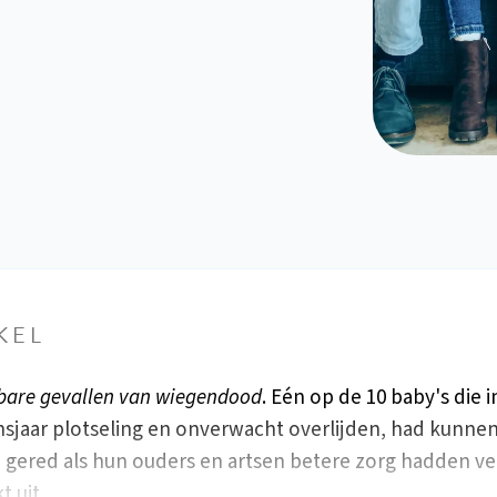
KEL
bare gevallen van wiegendood
. Eén op de 10 baby's die 
nsjaar plotseling en onverwacht overlijden, had kunne
gered als hun ouders en artsen betere zorg hadden ve
kt uit…