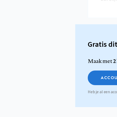
Gratis di
Maak met
2
ACCOU
Heb je al een a