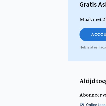
Gratis A
Maak met
2
ACCOU
Heb je al een a
Altijd to
Abonneer v
Online toega