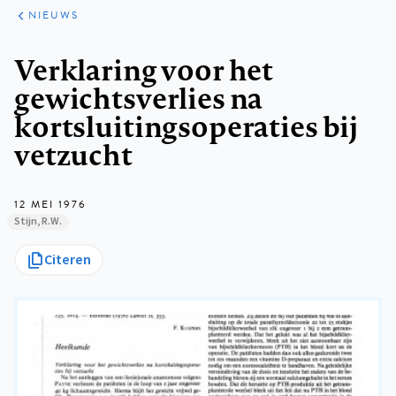
ARTIKELEN
HET
NIEUWS
KORT
Kruimelpad
Verklaring voor het
gewichtsverlies na
kortsluitingsoperaties bij
vetzucht
12 MEI 1976
Stijn, R.W.
Citeren