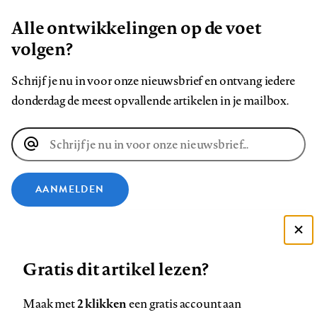
Alle ontwikkelingen op de voet
volgen?
Schrijf je nu in voor onze nieuwsbrief en ontvang iedere
donderdag de meest opvallende artikelen in je mailbox.
E-
mailadres
AANMELDEN
VOLG ONS OP
Deze site gebruikt cookies
Gratis dit artikel lezen?
Zie onze cookie policy
Volg
Volg
Volg
Volg
Volg
Volg
ACCEPTEER AANBEVOLEN INSTELLINGEN
ons
ons
2 klikken
ons
ons
ons
ons
Maak met
een gratis account aan