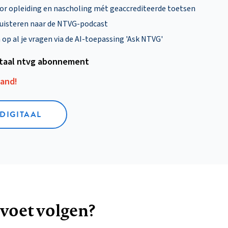
oor opleiding en nascholing mét geaccrediteerde toetsen
uisteren naar de NTVG-podcast
p al je vragen via de AI-toepassing 'Ask NTVG'
itaal ntvg abonnement
aand!
 DIGITAAL
 voet volgen?