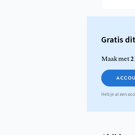
Gratis di
Maak met
2
ACCOU
Heb je al een a