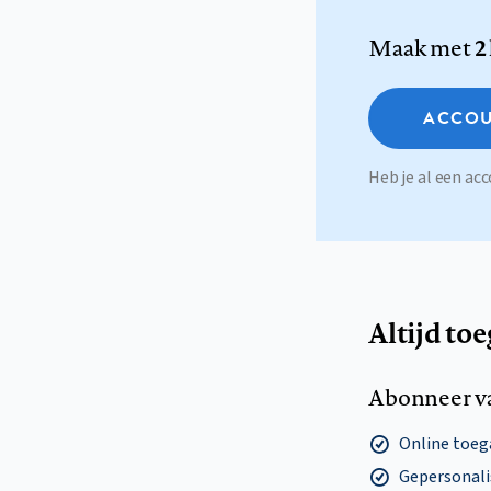
Maak met
2
ACCOU
Heb je al een a
Altijd to
Abonneer v
Online toega
Gepersonalis