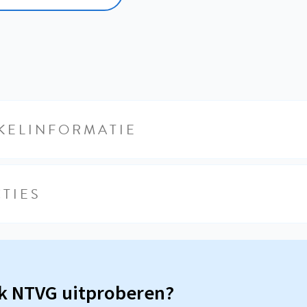
KELINFORMATIE
TIES
sk NTVG uitproberen?