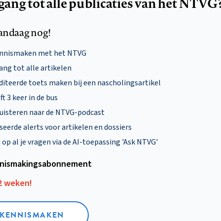
egang tot alle publicaties van het NTVG
andaag nog!
ennismaken met het NTVG
ng tot alle artikelen
diteerde toets maken bij een nascholingsartikel
ft 3 keer in de bus
uisteren naar de NTVG-podcast
eerde alerts voor artikelen en dossiers
p al je vragen via de AI-toepassing 'Ask NTVG'
nismakings­abonnement
12 weken!
L KENNISMAKEN