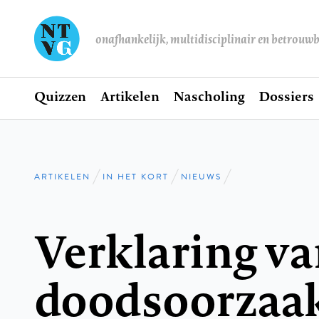
onafhankelijk, multidisciplinair en betrouw
Home
Quizzen
Artikelen
Nascholing
Dossiers
Hoofdnavigatie
ARTIKELEN
IN HET KORT
NIEUWS
Kruimelpad
Verklaring v
doodsoorzaa