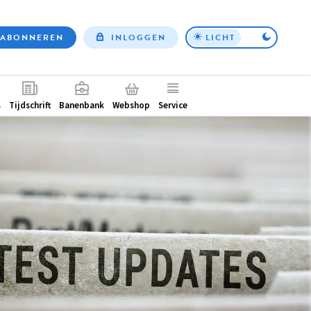
ABONNEREN
INLOGGEN
LICHT
Top
nav
ntair
s
Tijdschrift
Banenbank
Webshop
Service