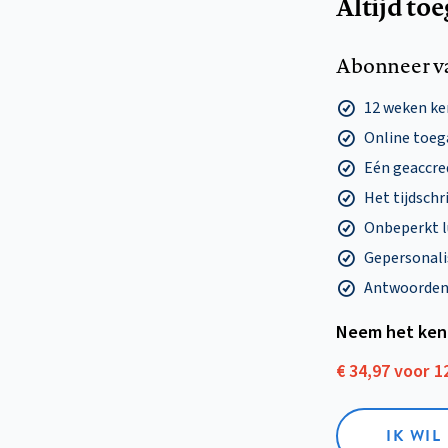
Altijd to
Abonneer v
12 weken k
Online toega
Eén geaccre
Het tijdschri
Onbeperkt l
Gepersonalis
Antwoorden o
Neem het ken
€ 34,97 voor 
IK WI