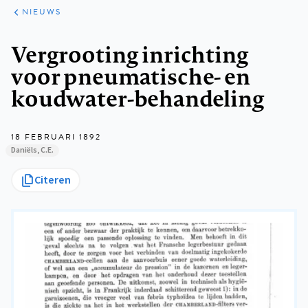
ARTIKELEN
HET
NIEUWS
KORT
Kruimelpad
Vergrooting inrichting
voor pneumatische- en
koudwater-behandeling
18 FEBRUARI 1892
Daniëls, C.E.
Citeren