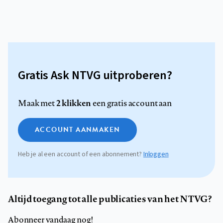
Gratis Ask NTVG uitproberen?
2 klikken
Maak met
een gratis account aan
ACCOUNT AANMAKEN
Heb je al een account of een abonnement?
Inloggen
Altijd toegang tot alle publicaties van het NTVG?
Abonneer vandaag nog!