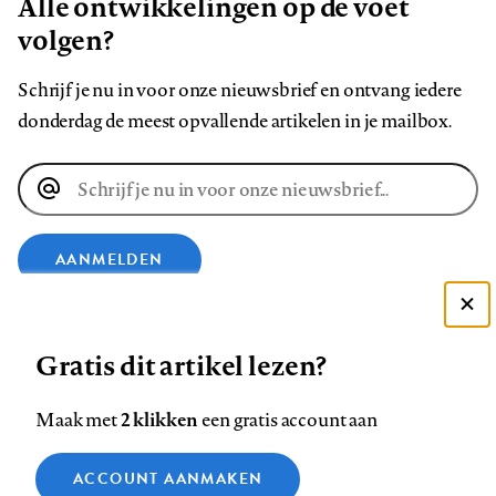
Alle ontwikkelingen op de voet
volgen?
Schrijf je nu in voor onze nieuwsbrief en ontvang iedere
donderdag de meest opvallende artikelen in je mailbox.
E-
mailadres
AANMELDEN
Deze site gebruikt cookies
VOLG ONS OP
Gratis dit artikel lezen?
Zie onze cookie policy
ACCEPTEER AANBEVOLEN INSTELLINGEN
Volg
Volg
Volg
Volg
Volg
Volg
2 klikken
Maak met
een gratis account aan
ons
ons
ons
ons
ons
ons
Functionele cookies
op
op
op
op
op
op
Contact
Colofon
Disclaimer
Privacy
About us
ACCOUNT AANMAKEN
Medische vragen verdienen
Sluiten