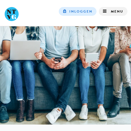
INLOGGEN
MENU
Top
navigation
IN