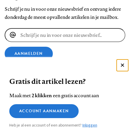
Schrijf je nu in voor onze nieuwsbrief en ontvang iedere
donderdag de meest opvallende artikelen in je mailbox.
E-
mailadres
AANMELDEN
Deze site gebruikt cookies
VOLG ONS OP
Gratis dit artikel lezen?
Zie onze cookie policy
ACCEPTEER AANBEVOLEN INSTELLINGEN
Volg
Volg
Volg
Volg
Volg
Volg
2 klikken
Maak met
een gratis account aan
ons
ons
ons
ons
ons
ons
Functionele cookies
op
op
op
op
op
op
Contact
Colofon
Disclaimer
Privacy
About us
ACCOUNT AANMAKEN
Medische vragen verdienen
Sluiten
Footer
Analytische cookies
Facebook
LinkedIn
Bluesky
Instagram
YouTube
Pinterest
betrouwbare antwoorden
Heb je al een account of een abonnement?
Inloggen
Marketing cookies