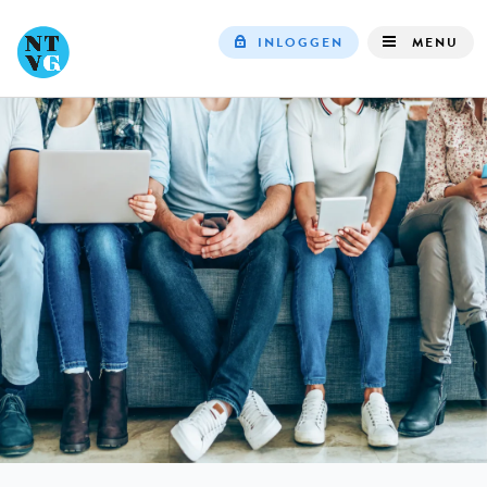
INLOGGEN
MENU
Top
navigation
IN