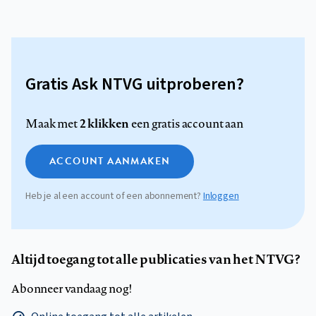
Gratis Ask NTVG uitproberen?
2 klikken
Maak met
een gratis account aan
ACCOUNT AANMAKEN
Heb je al een account of een abonnement?
Inloggen
Altijd toegang tot alle publicaties van het NTVG?
Abonneer vandaag nog!