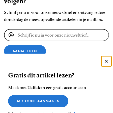
volgen?
Schrijf je nu in voor onze nieuwsbrief en ontvang iedere
donderdag de meest opvallende artikelen in je mailbox.
E-
mailadres
AANMELDEN
Deze site gebruikt cookies
VOLG ONS OP
Gratis dit artikel lezen?
Zie onze cookie policy
ACCEPTEER AANBEVOLEN INSTELLINGEN
Volg
Volg
Volg
Volg
Volg
Volg
2 klikken
Maak met
een gratis account aan
ons
ons
ons
ons
ons
ons
Functionele cookies
op
op
op
op
op
op
Contact
Colofon
Disclaimer
Privacy
About us
ACCOUNT AANMAKEN
Medische vragen verdienen
Sluiten
Footer
Analytische cookies
Facebook
LinkedIn
Bluesky
Instagram
YouTube
Pinterest
betrouwbare antwoorden