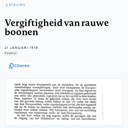
ARTIKELEN
HET
NIEUWS
KORT
Kruimelpad
Vergiftigheid van rauwe
boonen
21 JANUARI 1918
Pinkhof
Citeren