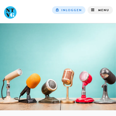
INLOGGEN
MENU
Top
navigation
IN