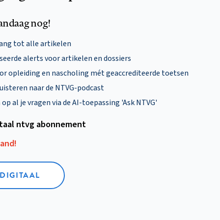
andaag nog!
ng tot alle artikelen
eerde alerts voor artikelen en dossiers
oor opleiding en nascholing mét geaccrediteerde toetsen
uisteren naar de NTVG-podcast
p al je vragen via de AI-toepassing 'Ask NTVG'
itaal ntvg abonnement
aand!
 DIGITAAL