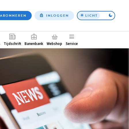
ABONNEREN
INLOGGEN
LICHT
Top
nav
ntair
s
Tijdschrift
Banenbank
Webshop
Service