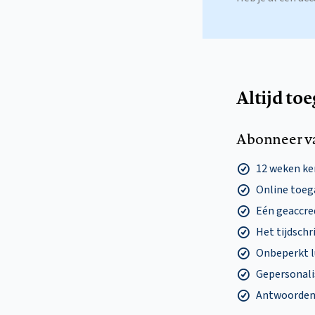
Altijd to
Abonneer v
12 weken k
Online toega
Eén geaccre
Het tijdschri
Onbeperkt l
Gepersonalis
Antwoorden o