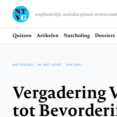
onafhankelijk, multidisciplinair en betrouw
Home
Quizzen
Artikelen
Nascholing
Dossiers
Hoofdnavigatie
ARTIKELEN
IN HET KORT
NIEUWS
Kruimelpad
Vergadering 
tot Bevorderi