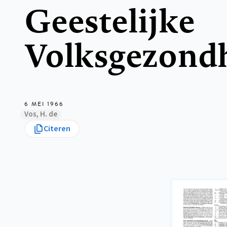
Geestelijke
Volksgezond
6 MEI 1966
Vos, H. de
Citeren