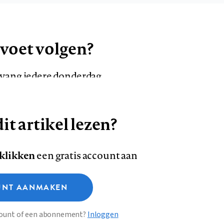
 voet volgen?
ntvang iedere donderdag
it artikel lezen?
VOLG ONS OP
AANMELDEN
Volg
Volg
 klikken
een gratis account aan
ons
ons
Deze site gebruikt cookies
op
op
NT AANMAKEN
Facebook
LinkedI
sclaimer
Privacy
About us
ccount of een abonnement?
Inloggen