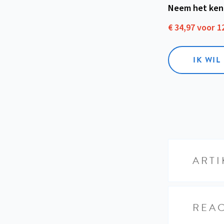
Neem het ken
€ 34,97 voor 
IK WI
ARTI
REAC