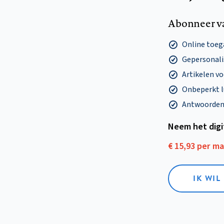
Abonneer v
Online toega
Gepersonalis
Artikelen v
Onbeperkt l
Antwoorden o
Neem het dig
€ 15,93 per m
IK WIL