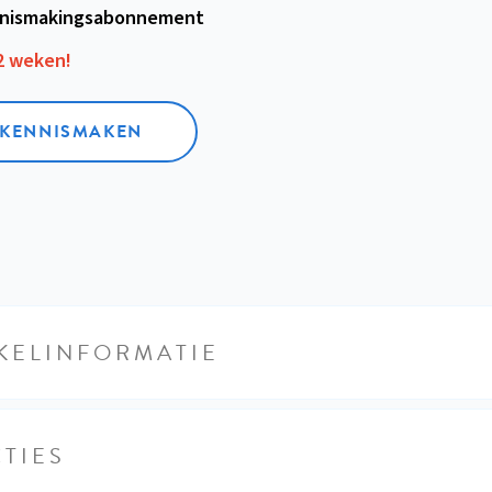
nismakings­abonnement
12 weken!
L KENNISMAKEN
KELINFORMATIE
TIES