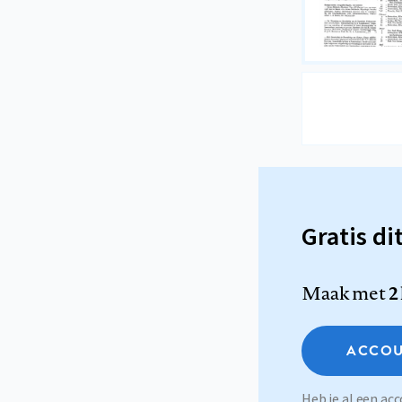
Gratis di
Maak met
2
ACCOU
Heb je al een a