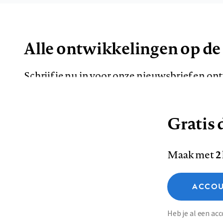
Alle ontwikkelingen op de
Schrijf je nu in voor onze nieuwsbrief en o
de meest opvallende artikelen in je mailbox.
Gratis d
E-
Maak met
2
mailadres
Functionele cookies
ACCOU
Analytische cookies
Marketing cookies
Contact
Colofon
Di
Heb je al een a