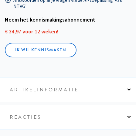
Antwoorden op al je vragen via de AI-toepassing 'Ask
NTVG'
Neem het kennismakings­abonnement
€ 34,97 voor 12 weken!
IK WIL KENNISMAKEN
ARTIKELINFORMATIE
REACTIES