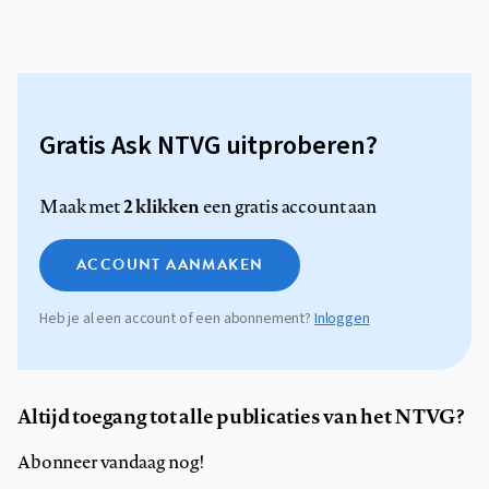
Gratis Ask NTVG uitproberen?
2 klikken
Maak met
een gratis account aan
ACCOUNT AANMAKEN
Heb je al een account of een abonnement?
Inloggen
Altijd toegang tot alle publicaties van het NTVG?
Abonneer vandaag nog!