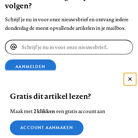
volgen?
Schrijf je nu in voor onze nieuwsbrief en ontvang iedere
donderdag de meest opvallende artikelen in je mailbox.
E-
mailadres
AANMELDEN
Deze site gebruikt cookies
VOLG ONS OP
Gratis dit artikel lezen?
Zie onze cookie policy
ACCEPTEER AANBEVOLEN INSTELLINGEN
Volg
Volg
Volg
Volg
Volg
Volg
2 klikken
Maak met
een gratis account aan
ons
ons
ons
ons
ons
ons
Functionele cookies
op
op
op
op
op
op
Contact
Colofon
Disclaimer
Privacy
About us
ACCOUNT AANMAKEN
Medische vragen verdienen
Sluiten
Footer
Analytische cookies
Facebook
LinkedIn
Bluesky
Instagram
YouTube
Pinterest
betrouwbare antwoorden