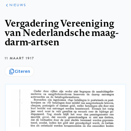
ARTIKELEN
HET
NIEUWS
KORT
Kruimelpad
Vergadering Vereeniging
van Nederlandsche maag-
darm-artsen
11 MAART 1917
Citeren