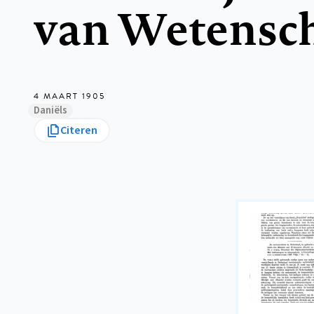
van Wetensc
4 MAART 1905
Daniëls
Citeren