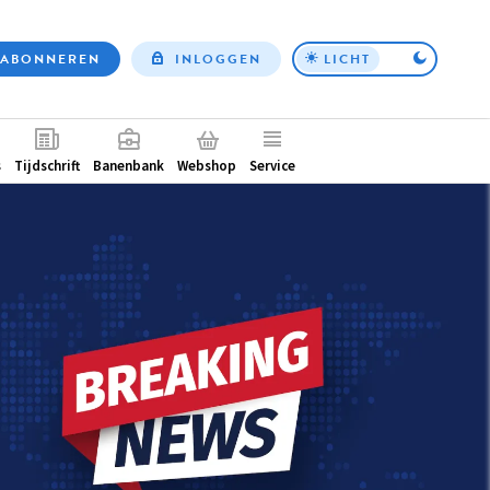
ABONNEREN
INLOGGEN
LICHT
Top
nav
ntair
s
Tijdschrift
Banenbank
Webshop
Service