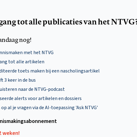
egang tot alle publicaties van het NTVG
andaag nog!
ennismaken met het NTVG
ng tot alle artikelen
diteerde toets maken bij een nascholingsartikel
ft 3 keer in de bus
uisteren naar de NTVG-podcast
eerde alerts voor artikelen en dossiers
p al je vragen via de AI-toepassing 'Ask NTVG'
nismakings­abonnement
12 weken!