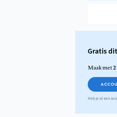
Gratis di
Maak met
2
ACCOU
Heb je al een a