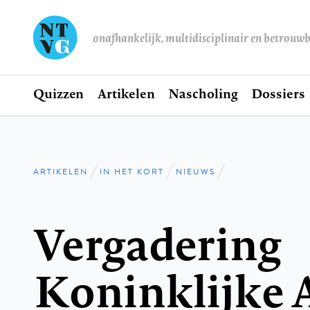
onafhankelijk, multidisciplinair en betrouw
Home
Quizzen
Artikelen
Nascholing
Dossiers
Hoofdnavigatie
ARTIKELEN
IN HET KORT
NIEUWS
Kruimelpad
Vergadering
Koninklijke