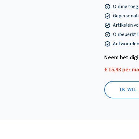
Online toega
Gepersonalis
Artikelen v
Onbeperkt l
Antwoorden o
Neem het dig
€ 15,93 per m
IK WIL