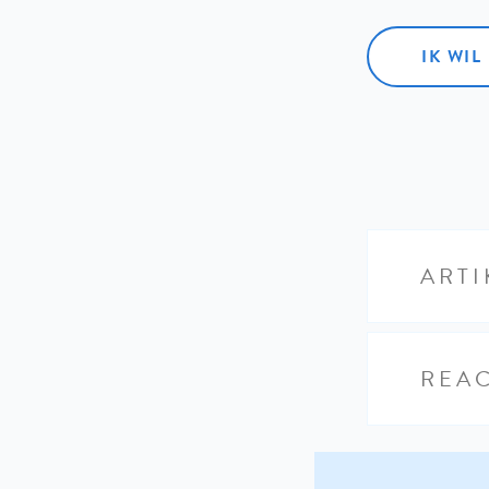
IK WI
ARTI
REAC