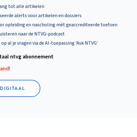
ng tot alle artikelen
eerde alerts voor artikelen en dossiers
oor opleiding en nascholing mét geaccrediteerde toetsen
uisteren naar de NTVG-podcast
p al je vragen via de AI-toepassing 'Ask NTVG'
itaal ntvg abonnement
aand!
 DIGITAAL