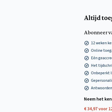
Altijd to
Abonneer v
12 weken k
Online toega
Eén geaccre
Het tijdschri
Onbeperkt l
Gepersonalis
Antwoorden o
Neem het ken
€ 34,97 voor 