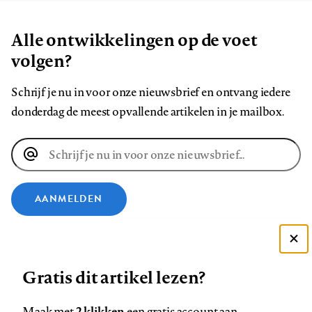
Alle ontwikkelingen op de voet
volgen?
Schrijf je nu in voor onze nieuwsbrief en ontvang iedere
donderdag de meest opvallende artikelen in je mailbox.
E-
mailadres
AANMELDEN
VOLG ONS OP
Deze site gebruikt cookies
Gratis dit artikel lezen?
Zie onze cookie policy
Volg
Volg
Volg
Volg
Volg
Volg
ACCEPTEER AANBEVOLEN INSTELLINGEN
ons
ons
2 klikken
ons
ons
ons
ons
Maak met
een gratis account aan