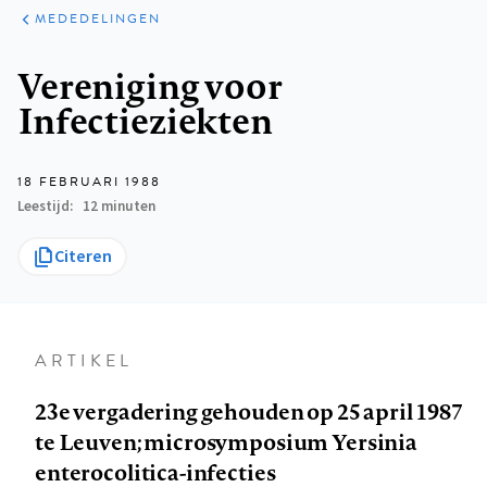
ARTIKELEN
VARIA
MEDEDELINGEN
Kruimelpad
Vereniging voor
Infectieziekten
18 FEBRUARI 1988
Leestijd
12 minuten
Citeren
ARTIKEL
23e vergadering gehouden op 25 april 1987
te Leuven; microsymposium Yersinia
enterocolitica-infecties