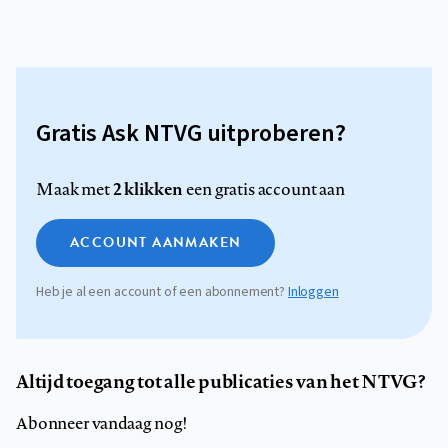
Gratis Ask NTVG uitproberen?
2 klikken
Maak met
een gratis account aan
ACCOUNT AANMAKEN
Heb je al een account of een abonnement?
Inloggen
Altijd toegang tot alle publicaties van het NTVG?
Abonneer vandaag nog!