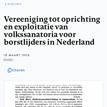
ARTIKELEN
HET
NIEUWS
KORT
Kruimelpad
Vereeniging tot oprichting
en exploitatie van
volkssanatoria voor
borstlijders in Nederland
18 MAART 1906
Daniëls
Citeren