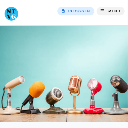
INLOGGEN
MENU
Top
navigation
IN