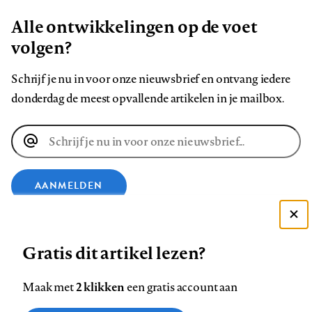
Alle ontwikkelingen op de voet
volgen?
Schrijf je nu in voor onze nieuwsbrief en ontvang iedere
donderdag de meest opvallende artikelen in je mailbox.
E-
mailadres
AANMELDEN
VOLG ONS OP
Deze site gebruikt cookies
Gratis dit artikel lezen?
Zie onze cookie policy
ACCEPTEER AANBEVOLEN INSTELLINGEN
Volg
Volg
Volg
Volg
Volg
Volg
2 klikken
Maak met
een gratis account aan
ons
ons
ons
ons
ons
ons