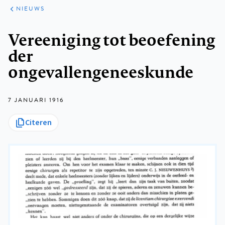
ARTIKELEN
HET
NIEUWS
KORT
Kruimelpad
Vereeniging tot beoefening
der
ongevallengeneeskunde
7 JANUARI 1916
Citeren