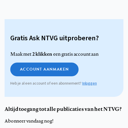
Gratis Ask NTVG uitproberen?
2 klikken
Maak met
een gratis account aan
ACCOUNT AANMAKEN
Heb je al een account of een abonnement?
Inloggen
Altijd toegang tot alle publicaties van het NTVG?
Abonneer vandaag nog!