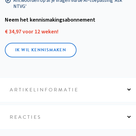
Antwoorden op al je vragen via de AI-toepassing 'Ask
NTVG'
Neem het kennismakings­abonnement
€ 34,97 voor 12 weken!
IK WIL KENNISMAKEN
ARTIKELINFORMATIE
REACTIES