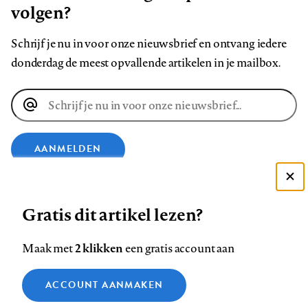
volgen?
Schrijf je nu in voor onze nieuwsbrief en ontvang iedere
donderdag de meest opvallende artikelen in je mailbox.
E-
mailadres
AANMELDEN
Deze site gebruikt cookies
VOLG ONS OP
Gratis dit artikel lezen?
Zie onze cookie policy
ACCEPTEER AANBEVOLEN INSTELLINGEN
Volg
Volg
Volg
Volg
Volg
Volg
2 klikken
Maak met
een gratis account aan
ons
ons
ons
ons
ons
ons
Functionele cookies
op
op
op
op
op
op
Contact
Colofon
Disclaimer
Privacy
About us
ACCOUNT AANMAKEN
Medische vragen verdienen
Sluiten
Footer
Analytische cookies
Facebook
LinkedIn
Bluesky
Instagram
YouTube
Pinterest
betrouwbare antwoorden