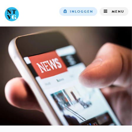
INLOGGEN
MENU
Top
navigation
IN