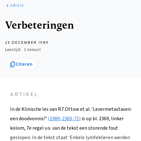
ARTIKELEN
VARIA
ABUIS
Kruimelpad
Verbeteringen
23 DECEMBER 1989
Leestijd
1 minuut
Citeren
ARTIKEL
In de Klinische les van R.T.Ottow et al. ‘Levermetastasen:
een doodvonnis?’
(1989; 2369-71)
is op bl. 2369, linker
kolom, 7e regel v.o. van de tekst een storende fout
geslopen. In de tekst staat ‘Enkele lymfeklieren werden