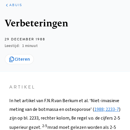
ARTIKELEN
VARIA
ABUIS
Kruimelpad
Verbeteringen
29 DECEMBER 1988
Leestijd
1 minuut
Citeren
ARTIKEL
In het artikel van F.N.R.van Berkum et al. ‘Niet-invasieve
meting van de botmassa en osteoporose’ (
1988; 2233-7
)
zijn op bl. 2233, rechter kolom, 8e regel v.o. de cijfers 2-5
2-5
superieur gezet.
mrad moet gelezen worden als 2-5