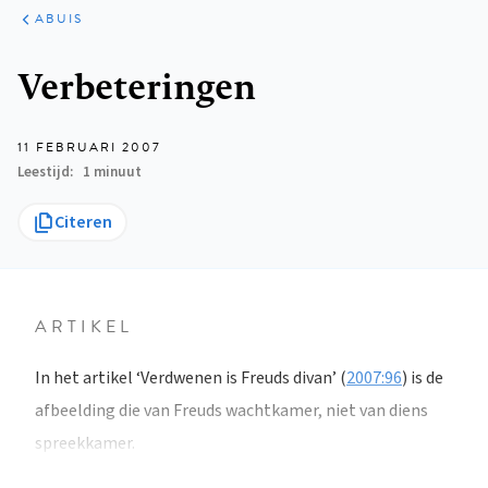
ARTIKELEN
VARIA
ABUIS
Kruimelpad
Verbeteringen
11 FEBRUARI 2007
Leestijd
1 minuut
Citeren
ARTIKEL
In het artikel ‘Verdwenen is Freuds divan’ (
2007:96
) is de
afbeelding die van Freuds wachtkamer, niet van diens
spreekkamer.