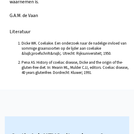
waarnemen is.
G.A.M. de Vaan
Literatuur
Dicke WK. Coeliakie. Een onderzoek naar de nadelige invloed van
sommige graansoorten op de lijder aan coeliakie
&lsqb;proefschrift&rsqb;. Utrecht: Rijksuniversiteit; 1950.
Pena AS. History of coeliac disease, Dicke and the origin of the-
gluten-free diet. In: Mearin ML, Mulder CJJ, editors. Coeliac disease,
40 years glutenfree. Dordrecht: Kluwer; 1991.