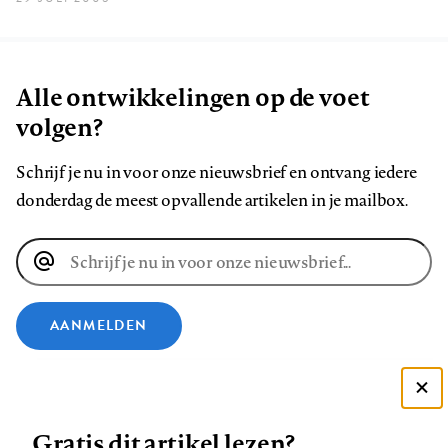
Alle ontwikkelingen op de voet
volgen?
Schrijf je nu in voor onze nieuwsbrief en ontvang iedere
donderdag de meest opvallende artikelen in je mailbox.
E-
mailadres
AANMELDEN
VOLG ONS OP
Deze site gebruikt cookies
Gratis dit artikel lezen?
Zie onze cookie policy