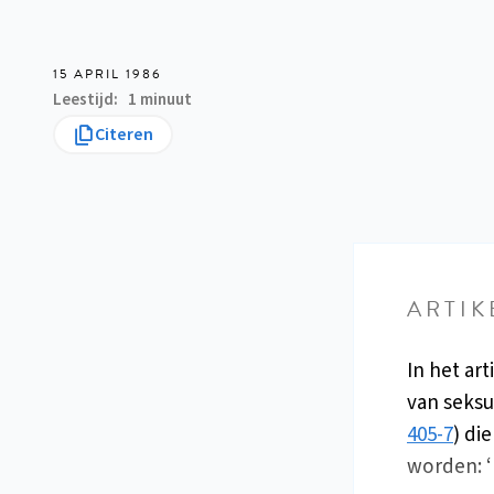
15 APRIL 1986
Leestijd
1 minuut
Citeren
ARTIK
In het ar
van seksu
405-7
) di
worden: ‘