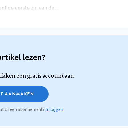
ent de eerste zin van de…
artikel lezen?
likken
een gratis account aan
T AANMAKEN
ount of een abonnement?
Inloggen