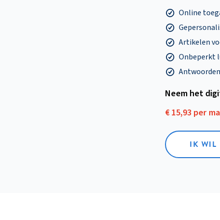
Online toega
Gepersonalis
Artikelen v
Onbeperkt l
Antwoorden o
Neem het dig
€ 15,93 per m
IK WIL