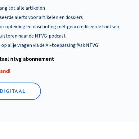
ng tot alle artikelen
eerde alerts voor artikelen en dossiers
oor opleiding en nascholing mét geaccrediteerde toetsen
uisteren naar de NTVG-podcast
p al je vragen via de AI-toepassing 'Ask NTVG'
itaal ntvg abonnement
aand!
 DIGITAAL