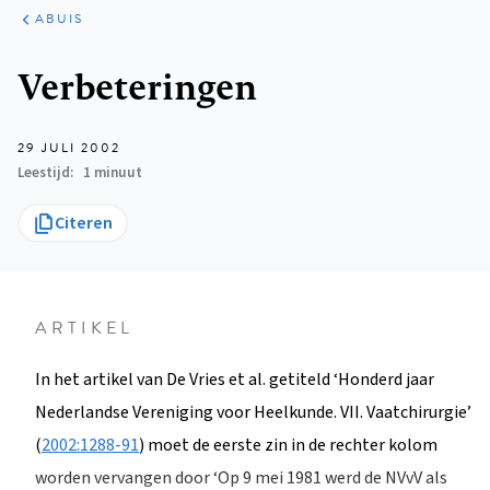
ARTIKELEN
VARIA
ABUIS
Kruimelpad
Verbeteringen
29 JULI 2002
Leestijd
1 minuut
Citeren
ARTIKEL
In het artikel van De Vries et al. getiteld ‘Honderd jaar
Nederlandse Vereniging voor Heelkunde. VII. Vaatchirurgie’
(
2002:1288-91
) moet de eerste zin in de rechter kolom
worden vervangen door ‘Op 9 mei 1981 werd de NVvV als