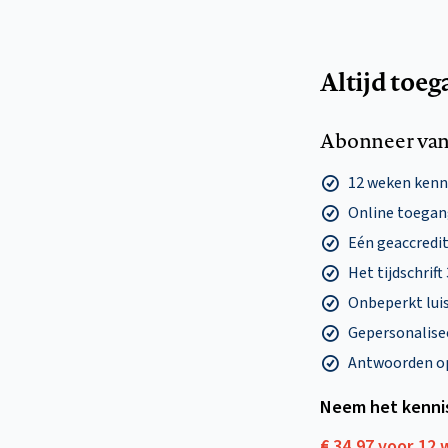
Altijd toeg
Abonneer van
12 weken ken
Online toegang
Eén geaccredit
Het tijdschrift
Onbeperkt lui
Gepersonalisee
Antwoorden op 
Neem het kenni
€ 34,97 voor 12