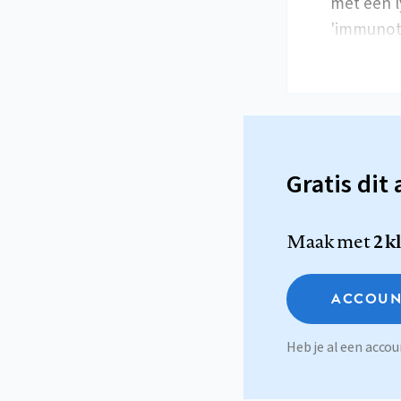
met een l
'immuno
Gratis dit 
Maak met
2 k
ACCOUN
Heb je al een acc