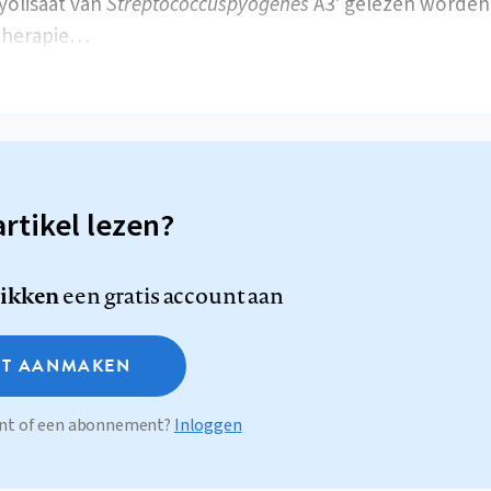
yolisaat van
Streptococcuspyogenes
A3' gelezen worden
therapie…
artikel lezen?
likken
een gratis account aan
T AANMAKEN
ount of een abonnement?
Inloggen