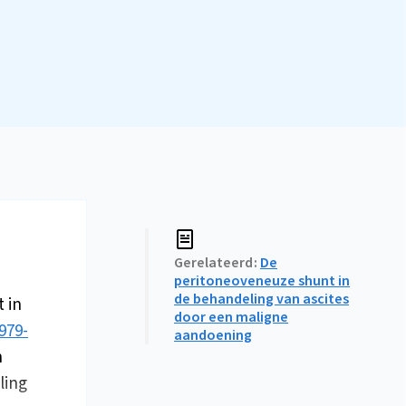
Gerelateerd
De
peritoneoveneuze shunt in
de behandeling van ascites
t in
door een maligne
979-
aandoening
n
ling