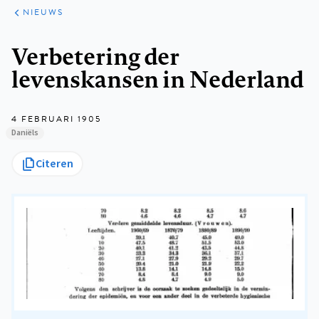
ARTIKELEN
HET
NIEUWS
KORT
Kruimelpad
Verbetering der
levenskansen in Nederland
4 FEBRUARI 1905
Daniëls
Citeren