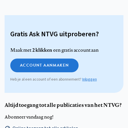
Gratis Ask NTVG uitproberen?
2 klikken
Maak met
een gratis account aan
ACCOUNT AANMAKEN
Heb je al een account of een abonnement?
Inloggen
Altijd toegang tot alle publicaties van het NTVG?
Abonneer vandaag nog!