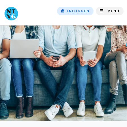
INLOGGEN
MENU
Top
navigation
IN