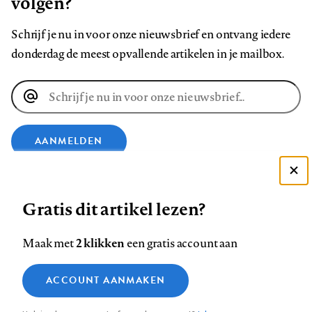
volgen?
Schrijf je nu in voor onze nieuwsbrief en ontvang iedere
donderdag de meest opvallende artikelen in je mailbox.
E-
mailadres
AANMELDEN
VOLG ONS OP
Deze site gebruikt cookies
Gratis dit artikel lezen?
Zie onze cookie policy
Volg
Volg
Volg
Volg
Volg
Volg
ACCEPTEER AANBEVOLEN INSTELLINGEN
2 klikken
Maak met
een gratis account aan
ons
ons
ons
ons
ons
ons
Functionele cookies
op
op
op
op
op
op
Contact
Colofon
Disclaimer
Privacy
About us
ACCOUNT AANMAKEN
Medische vragen verdienen
Footer
Sluiten
Analytische cookies
Facebook
LinkedIn
Bluesky
Instagram
YouTube
Pinterest
betrouwbare antwoorden