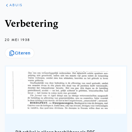
ARTIKELEN
VARIA
ABUIS
Kruimelpad
Verbetering
20 MEI 1938
Citeren