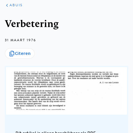
ARTIKELEN
VARIA
ABUIS
Kruimelpad
Verbetering
31 MAART 1976
Citeren