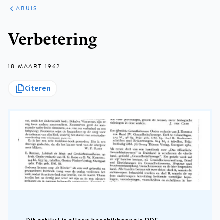
ARTIKELEN
VARIA
ABUIS
Kruimelpad
Verbetering
18 MAART 1962
Citeren
Dit artikel is alleen beschikbaar als PDF.