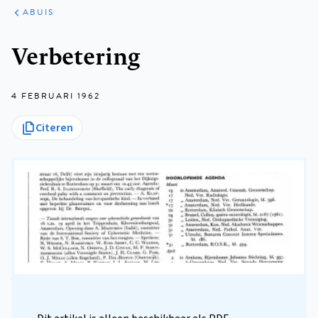
ARTIKELEN
VARIA
ABUIS
Kruimelpad
Verbetering
4 FEBRUARI 1962
Citeren