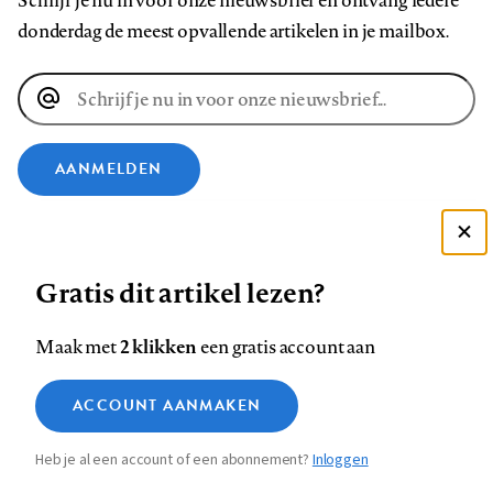
Schrijf je nu in voor onze nieuwsbrief en ontvang iedere
donderdag de meest opvallende artikelen in je mailbox.
E-
mailadres
AANMELDEN
VOLG ONS OP
Deze site gebruikt cookies
Gratis dit artikel lezen?
Zie onze cookie policy
Volg
Volg
Volg
Volg
Volg
Volg
ACCEPTEER AANBEVOLEN INSTELLINGEN
ons
ons
2 klikken
ons
ons
ons
ons
Maak met
een gratis account aan
op
op
op
op
op
op
Contact
Colofon
Disclaimer
Privacy
About us
Functionele cookies
Footer
ACCOUNT AANMAKEN
Facebook
LinkedIn
Bluesky
Instagram
YouTube
Pinterest
Medische vragen verdienen
Sluiten
Analytische cookies
betrouwbare antwoorden
navigation
Heb je al een account of een abonnement?
Inloggen
Marketing cookies
STEL ZE NU AAN ASK NTVG