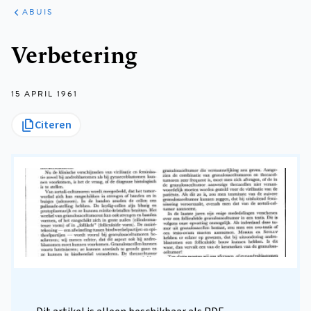
ARTIKELEN
VARIA
ABUIS
Kruimelpad
Verbetering
15 APRIL 1961
Citeren