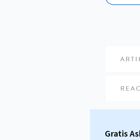
ARTI
REAC
Gratis A