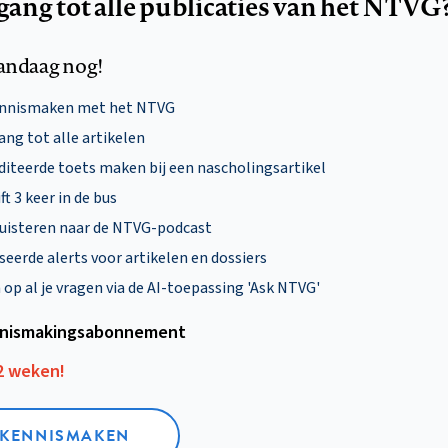
egang tot alle publicaties van het NTVG
andaag nog!
ennismaken met het NTVG
ng tot alle artikelen
diteerde toets maken bij een nascholingsartikel
ft 3 keer in de bus
uisteren naar de NTVG-podcast
eerde alerts voor artikelen en dossiers
p al je vragen via de AI-toepassing 'Ask NTVG'
nismakings­abonnement
12 weken!
L KENNISMAKEN