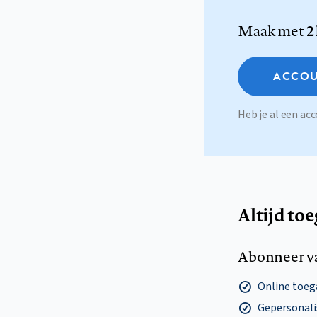
Maak met
2
ACCOU
Heb je al een a
Altijd to
Abonneer v
Online toega
Gepersonalis