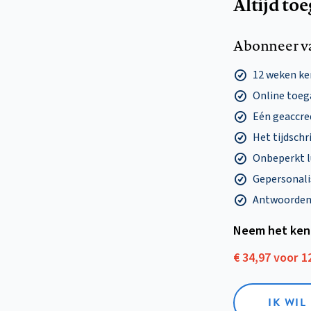
Altijd to
Abonneer v
12 weken k
Online toega
Eén geaccre
Het tijdschri
Onbeperkt l
Gepersonalis
Antwoorden o
Neem het ken
€ 34,97 voor 
IK WI