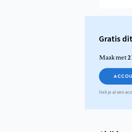
Gratis di
Maak met
2
ACCOU
Heb je al een a