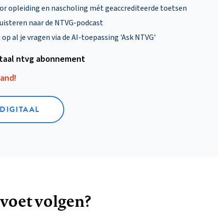
oor opleiding en nascholing mét geaccrediteerde toetsen
uisteren naar de NTVG-podcast
p al je vragen via de AI-toepassing 'Ask NTVG'
itaal ntvg abonnement
aand!
 DIGITAAL
 voet volgen?