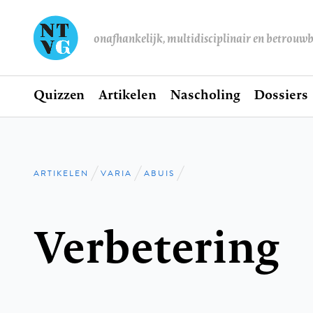
onafhankelijk, multidisciplinair en betrouw
Home
Quizzen
Artikelen
Nascholing
Dossiers
Hoofdnavigatie
ARTIKELEN
VARIA
ABUIS
Kruimelpad
Verbetering