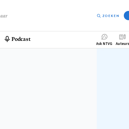
baar
ZOEKEN
Podcast
Compleme
Ask NTVG
Auteur
menu