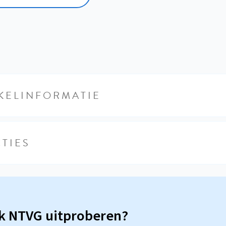
KELINFORMATIE
TIES
sk NTVG uitproberen?