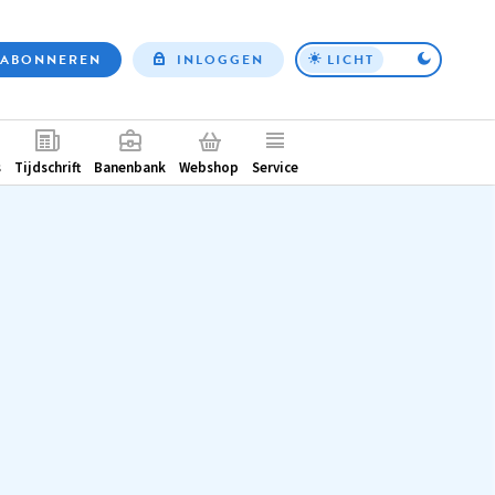
ABONNEREN
INLOGGEN
LICHT
Top
nav
ntair
s
Tijdschrift
Banenbank
Webshop
Service