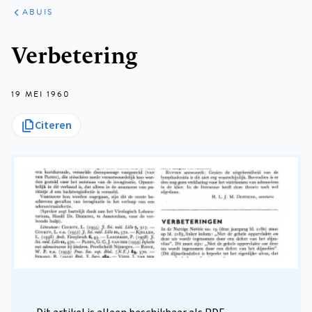
ARTIKELEN
VARIA
ABUIS
Kruimelpad
Verbetering
19 MEI 1960
Citeren